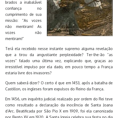
brados a inabalável
confiança no
cumprimento de sua
missão: “As vozes
não mentiram! As
vozes não
mentiram!”
Terá ela recebido nesse instante supremo alguma revelação
que a tirou da angustiante perplexidade? Ter-lhe-ão “as
vozes” falado uma última vez, explicando que, graças ao
irresistível impulso por ela dado, em pouco tempo a França
estaria livre dos invasores?
Quem saberá dizer? O certo é que em 1453, após a batalha de
Castillon, os ingleses foram expulsos do Reino da França.
Em 1456, um inquérito judicial realizado por ordem do Rei teve
como resultado a declaração da inocência de Santa Joana
d’Arc. Beatificada por São Pio X em 1909, foi ela canonizada
por Bento XV em 1920. A Santa Igreja celebra sua festa no dia