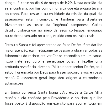
chegou à corte no dia 6 de março de 1429. Nesta ocasião ela
se encontraria, por fim, com o monarca que ela própria levaria
ao trono. Para testar a autenticidade da missão da qual ela
assegurava estar incumbida, e também para divertir-se
frivolamente às custas da “ingênua” camponesa, Carlos
decidiu disfarçar-se no meio de seus cortesãos, enquanto
outro ficaria sentado no trono, vestido com os trajes reais.
Entrou a Santa e foi apresentada ao falso Delfim. Sem dar-lhe
maior atenção, ela imediatamente passou a observar todas as
fisionomias do recinto, até ver Carlos escondido em um canto.
Fixou nele seu puro e penetrante olhar, e fez-lhe uma
profunda reverência, dizendo: “Muito nobre senhor Delfim, aqui
estou. Fui enviada por Deus para trazer socorro a vós e vosso
reino”. O assombro geral logo deu origem a estrondosas
aclamações.
Em longa conversa, Santa Joana d’Arc expôs a Carlos VII a
missão a ela confiada pela Providência e solicitou que lhe
fosse posto à disposição um exército para acorrer logo em