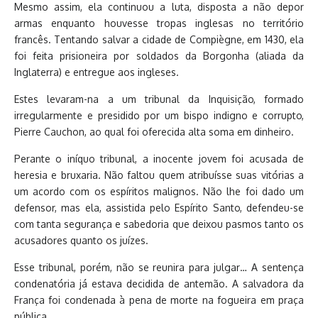
Mesmo assim, ela continuou a luta, disposta a não depor
armas enquanto houvesse tropas inglesas no território
francês. Tentando salvar a cidade de Compiègne, em 1430, ela
foi feita prisioneira por soldados da Borgonha (aliada da
Inglaterra) e entregue aos ingleses.
Estes levaram-na a um tribunal da Inquisição, formado
irregularmente e presidido por um bispo indigno e corrupto,
Pierre Cauchon, ao qual foi oferecida alta soma em dinheiro.
Perante o iníquo tribunal, a inocente jovem foi acusada de
heresia e bruxaria. Não faltou quem atribuísse suas vitórias a
um acordo com os espíritos malignos. Não lhe foi dado um
defensor, mas ela, assistida pelo Espírito Santo, defendeu-se
com tanta segurança e sabedoria que deixou pasmos tanto os
acusadores quanto os juízes.
Esse tribunal, porém, não se reunira para julgar… A sentença
condenatória já estava decidida de antemão. A salvadora da
França foi condenada à pena de morte na fogueira em praça
pública.