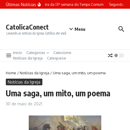
Ir para o conteúdo
Últimas Notícias
Terça-feira da 13ª semana do Tempo Comum
Segunda-feir
CatolicaConect
Menu
Levando as noticias da Igreja Católica ate você.
Inicio
Categorias
Catecismo
Notícias da Igreja
Catequese
Home
/
Notícias da Igreja
/
Uma saga, um mito, um poema
Notícias da Igreja
Uma saga, um mito, um poema
30 de maio de 2021