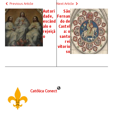
Previous Article
Next Article
Autori
São
dade,
Fernan
escând
do de
alo e
Castel
rejeiçã
a: o
o
santo
rei
vitorio
so
Católica Conect