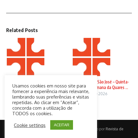
Related Posts
Domingo de Ramos
Solenidade de São José – Quinta-
Usamos cookies em nosso site para
feira da 4ª Semana da Quares ...
29 de março de 2026
fornecer a experiência mais relevante,
19 de março de 2026
lembrando suas preferências e visitas
repetidas. Ao clicar em “Aceitar”,
concorda com a utilização de
TODOS os cookies.
Cookie settings
ACEITAR
Copyright © 2026 CatolicaConect | Desenvolvido por
Revista de
Notícias X