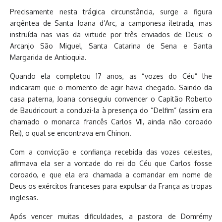
Precisamente nesta trágica circunstância, surge a figura
argêntea de Santa Joana d’Arc, a camponesa iletrada, mas
instruída nas vias da virtude por três enviados de Deus: o
Arcanjo São Miguel, Santa Catarina de Sena e Santa
Margarida de Antioquia.
Quando ela completou 17 anos, as “vozes do Céu” lhe
indicaram que o momento de agir havia chegado. Saindo da
casa paterna, Joana conseguiu convencer o Capitão Roberto
de Baudricourt a conduzi-la à presença do “Delfim” (assim era
chamado o monarca francês Carlos VII, ainda não coroado
Rei), o qual se encontrava em Chinon.
Com a convicção e confiança recebida das vozes celestes,
afirmava ela ser a vontade do rei do Céu que Carlos fosse
coroado, e que ela era chamada a comandar em nome de
Deus os exércitos franceses para expulsar da França as tropas
inglesas.
Após vencer muitas dificuldades, a pastora de Domrémy