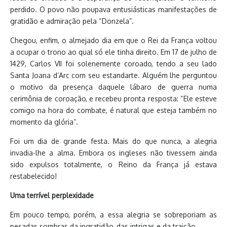
perdido. O povo não poupava entusiásticas manifestações de
gratidão e admiração pela “Donzela”.
Chegou, enfim, o almejado dia em que o Rei da França voltou
a ocupar o trono ao qual só ele tinha direito. Em 17 de julho de
1429, Carlos VII foi solenemente coroado, tendo a seu lado
Santa Joana d’Arc com seu estandarte. Alguém lhe perguntou
o motivo da presença daquele lábaro de guerra numa
cerimônia de coroação, e recebeu pronta resposta: “Ele esteve
comigo na hora do combate, é natural que esteja também no
momento da glória”.
Foi um dia de grande festa. Mais do que nunca, a alegria
invadia-lhe a alma. Embora os ingleses não tivessem ainda
sido expulsos totalmente, o Reino da França já estava
restabelecido!
Uma terrível perplexidade
Em pouco tempo, porém, a essa alegria se sobreporiam as
pesadas sombras da ingratidão, das intrigas e da traição.