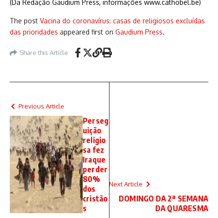
(Da Redação Gaudium Press, informações www.cathobel.be)
The post
Vacina do coronavírus: casas de religiosos excluídas
das prioridades
appeared first on
Gaudium Press
.
Share this Article
Previous Article
Perseg
uição
religio
sa fez
Iraque
perder
80%
Next Article
dos
cristão
DOMINGO DA 2ª SEMANA
s
DA QUARESMA