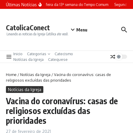
Ir para o conteúdo
Últimas Notícias
Terça-feira da 13ª semana do Tempo Comum
Segunda-fe
CatolicaConect
Menu
Levando as noticias da Igreja Católica ate você.
Inicio
Categorias
Catecismo
Notícias da Igreja
Catequese
Home
/
Notícias da Igreja
/
Vacina do coronavírus: casas de
religiosos excluídas das prioridades
Notícias da Igreja
Vacina do coronavírus: casas de
religiosos excluídas das
prioridades
27 de fevereiro de 2021