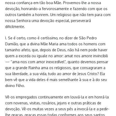
nossa confiança em tão boa Mãe. Provemos-lhe a nossa
devoção, honrando-a fervorosamente e fazendo com que os
outros também a honrem. Um religioso que não tem para com
nossa Senhora uma devoção especial, perseverará
dificilmente.
I. Se é certo, como é certíssimo, no dizer de São Pedro
Damião, que a divina Mãe Maria ama todos os homens com
tamanho afeto, que, depois de Deus, não há nem pode haver
quem a exceda ou iguale no amor: amat nos amore invincibili
— “ama-nos com amor inexcedível”, quanto devemos pensar
que a grande Rainha ama os religiosos, que consagraram a
sua liberdade, a sua vida, tudo ao amor de Jesus Cristo? Ela
bem vê que a vida deles é mais semelhante à sua e à do seu
divino Filho.
Vê-os empregados continuamente em louvá-la e em honrá-la
com novenas, visitas, rosários, jejuns e outras práticas de
devoção. Vê-os muitas vezes a seus pés a invocá-la e a pedir-
lhe graças, graças essas todas conformes aos seus santos