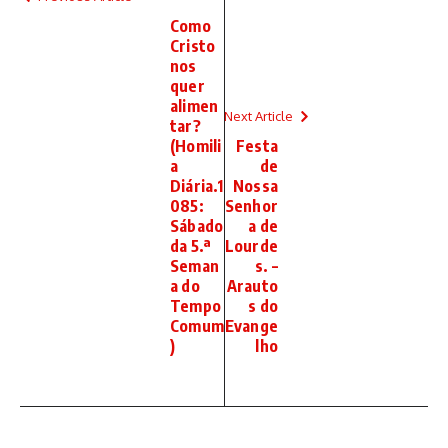
Como
Cristo
nos
quer
alimen
Next Article
tar?
(Homili
Festa
a
de
Diária.1
Nossa
085:
Senhor
Sábado
a de
da 5.ª
Lourde
Seman
s. –
a do
Arauto
Tempo
s do
Comum
Evange
)
lho