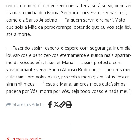
reinos do mundo; o meu reino nesta terra será servir, bendizer
e amar a minha dulcíssima Senhora: cui servire, regnare est,
como diz Santo Anselmo — “a quem servir, é reinar”. Visto
que sois a Mãe da perseverança, obtende que eu vos seja fiel
até à morte.
— Fazendo assim, espero, e espero com segurança, ir um dia
louvar-vos e bendizer-vos eternamente e nunca mais apartar-
me de vossos pés. Iesus et Maria — assim protesto com
vosso amante servo Santo Afonso Rodrigues — amores mei
dulcissimi, pro vobis patiar, pro vobis moriar; sim totus vester,
sim nihil meus — “Jesus e Maria, amores meus dulcíssimos,
padeça por Vós, morra por Vós, seja todo vosso e nada meu”.
Share this Article
Previous Article