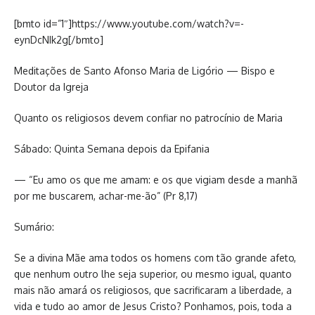
[bmto id=”1″]https://www.youtube.com/watch?v=-
eynDcNIk2g[/bmto]
Meditações de Santo Afonso Maria de Ligório — Bispo e
Doutor da Igreja
Quanto os religiosos devem confiar no patrocínio de Maria
Sábado: Quinta Semana depois da Epifania
— “Eu amo os que me amam: e os que vigiam desde a manhã
por me buscarem, achar-me-ão” (Pr 8,17)
Sumário:
Se a divina Mãe ama todos os homens com tão grande afeto,
que nenhum outro lhe seja superior, ou mesmo igual, quanto
mais não amará os religiosos, que sacrificaram a liberdade, a
vida e tudo ao amor de Jesus Cristo? Ponhamos, pois, toda a