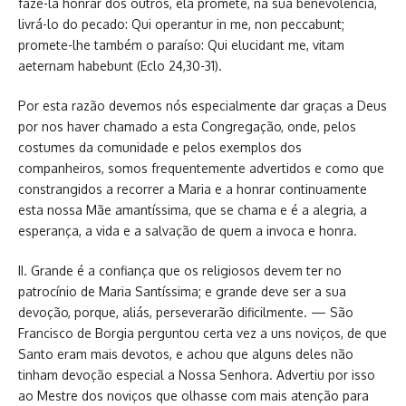
fazê-la honrar dos outros, ela promete, na sua benevolência,
livrá-lo do pecado: Qui operantur in me, non peccabunt;
promete-lhe também o paraíso: Qui elucidant me, vitam
aeternam habebunt (Eclo 24,30-31).
Por esta razão devemos nós especialmente dar graças a Deus
por nos haver chamado a esta Congregação, onde, pelos
costumes da comunidade e pelos exemplos dos
companheiros, somos frequentemente advertidos e como que
constrangidos a recorrer a Maria e a honrar continuamente
esta nossa Mãe amantíssima, que se chama e é a alegria, a
esperança, a vida e a salvação de quem a invoca e honra.
II. Grande é a confiança que os religiosos devem ter no
patrocínio de Maria Santíssima; e grande deve ser a sua
devoção, porque, aliás, perseverarão dificilmente. — São
Francisco de Borgia perguntou certa vez a uns noviços, de que
Santo eram mais devotos, e achou que alguns deles não
tinham devoção especial a Nossa Senhora. Advertiu por isso
ao Mestre dos noviços que olhasse com mais atenção para