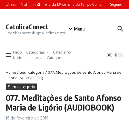
Ir para o conteúdo
Últimas Notícias
Terça-feira da 13ª semana do Tempo Comum
Segunda-fe
CatolicaConect
Menu
Levando as noticias da Igreja Católica ate você.
Inicio
Categorias
Catecismo
Notícias da Igreja
Catequese
Home
/
Sem categoria
/
077. Meditações de Santo Afonso Maria de
Ligório (AUDIOBOOK)
Sem categoria
077. Meditações de Santo Afonso
Maria de Ligório (AUDIOBOOK)
16 de fevereiro de 2019