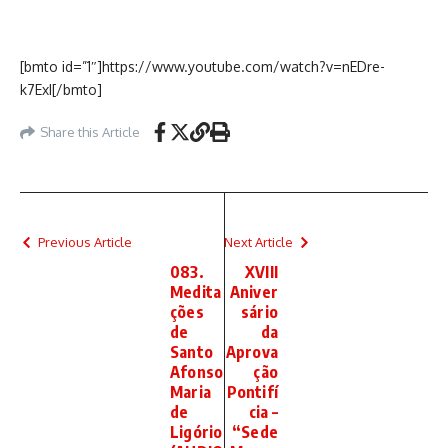
[bmto id=”1″]https://www.youtube.com/watch?v=nEDre-
k7ExI[/bmto]
Share this Article
Previous Article
Next Article
083.
XVIII
Medita
Aniver
ções
sário
de
da
Santo
Aprova
Afonso
ção
Maria
Pontifí
de
cia –
Ligório
“Sede