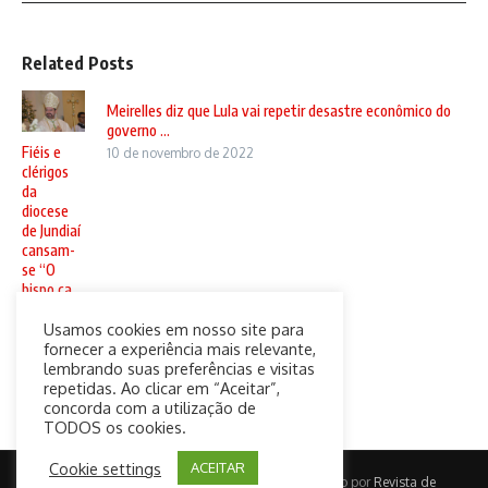
Related Posts
Meirelles diz que Lula vai repetir desastre econômico do
governo ...
Fiéis e
10 de novembro de 2022
clérigos
da
diocese
de Jundiaí
cansam-
se “O
bispo ca ...
20 de
Usamos cookies em nosso site para
setembro
fornecer a experiência mais relevante,
de 2024
lembrando suas preferências e visitas
repetidas. Ao clicar em “Aceitar”,
concorda com a utilização de
TODOS os cookies.
Cookie settings
ACEITAR
Copyright © 2026 CatolicaConect | Desenvolvido por
Revista de