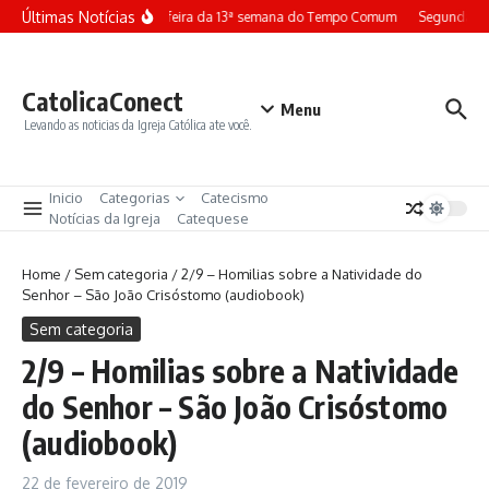
Ir para o conteúdo
Últimas Notícias
Terça-feira da 13ª semana do Tempo Comum
Segunda-fe
CatolicaConect
Menu
Levando as noticias da Igreja Católica ate você.
Inicio
Categorias
Catecismo
Notícias da Igreja
Catequese
Home
/
Sem categoria
/
2/9 – Homilias sobre a Natividade do
Senhor – São João Crisóstomo (audiobook)
Sem categoria
2/9 – Homilias sobre a Natividade
do Senhor – São João Crisóstomo
(audiobook)
22 de fevereiro de 2019