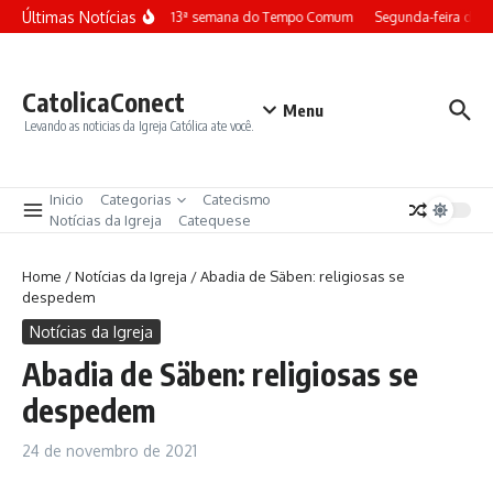
Ir para o conteúdo
Últimas Notícias
Terça-feira da 13ª semana do Tempo Comum
Segunda-feira da 
CatolicaConect
Menu
Levando as noticias da Igreja Católica ate você.
Inicio
Categorias
Catecismo
Notícias da Igreja
Catequese
Home
/
Notícias da Igreja
/
Abadia de Säben: religiosas se
despedem
Notícias da Igreja
Abadia de Säben: religiosas se
despedem
24 de novembro de 2021