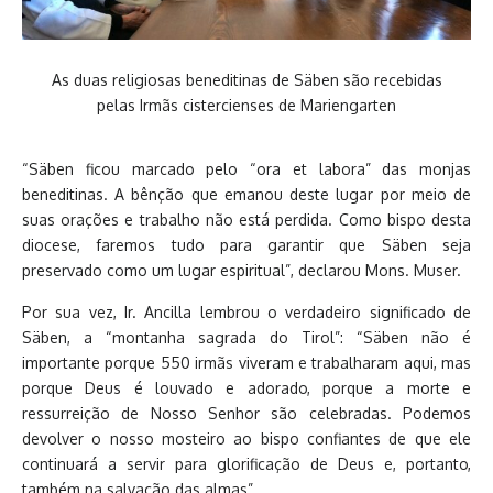
As duas religiosas beneditinas de Säben são recebidas
pelas Irmãs cistercienses de Mariengarten
“Säben ficou marcado pelo “ora et labora” das monjas
beneditinas. A bênção que emanou deste lugar por meio de
suas orações e trabalho não está perdida. Como bispo desta
diocese, faremos tudo para garantir que Säben seja
preservado como um lugar espiritual”, declarou Mons. Muser.
Por sua vez, Ir. Ancilla lembrou o verdadeiro significado de
Säben, a “montanha sagrada do Tirol”: “Säben não é
importante porque 550 irmãs viveram e trabalharam aqui, mas
porque Deus é louvado e adorado, porque a morte e
ressurreição de Nosso Senhor são celebradas. Podemos
devolver o nosso mosteiro ao bispo confiantes de que ele
continuará a servir para glorificação de Deus e, portanto,
também na salvação das almas”.