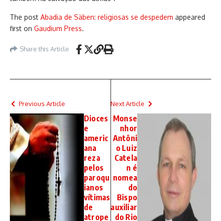
The post
Abadia de Säben: religiosas se despedem
appeared
first on
Gaudium Press
.
Share this Article
Previous Article
Next Article
Dioces
Monse
e
nhor
americ
Antôni
ana
o Luiz
reza
Catela
pelos
n é
paroqu
nomea
ianos
do
vítimas
Bispo
de
auxiliar
atrope
do Rio