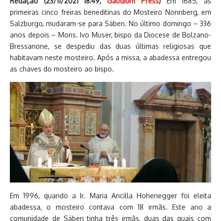
Redação (
23/11/2021 18:49
,
Gaudium Press
)
Em 1685, as
primeiras cinco freiras beneditinas do Mosteiro Nonnberg, em
Salzburgo, mudaram-se para Säben. No último domingo – 336
anos depois – Mons. Ivo Muser, bispo da Diocese de Bolzano-
Bressanone, se despediu das duas últimas religiosas que
habitavam neste mosteiro. Após a missa, a abadessa entregou
as chaves do mosteiro ao bispo.
Em 1996, quando a Ir. Maria Ancilla Hohenegger foi eleita
abadessa, o mosteiro contava com 18 irmãs. Este ano a
comunidade de Säben tinha três irmãs, duas das quais com