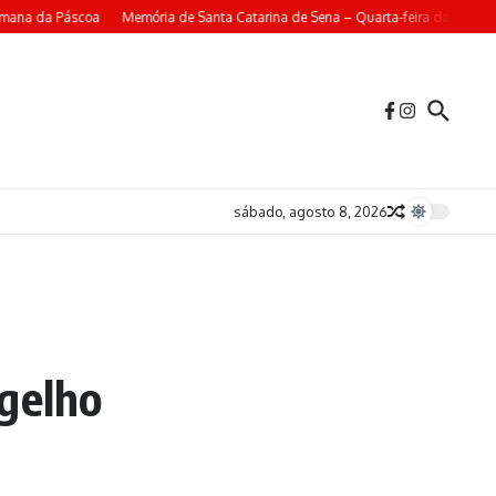
mana da Páscoa
Memória de Santa Catarina de Sena – Quarta-feira da 4ª Sem
sábado, agosto 8, 2026
ngelho