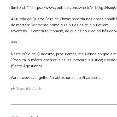
[bmto id=”1″]https://www.youtube.com/watch?v=ffUqydBsuq0
A liturgia da Quarta-Feira de Cinzas recorda-nos nossa condiç
de mortais: “Memento homo quia pulvis es et in pulverem
reverteris – Lembra-te, homem, de que és pó e ao pó hás de vo
***
Neste início de Quaresma, procuremos, mais ainda do que a mo
“Procurai o mérito, procurai a causa, procurai a justiça; e ved
(Santo Agostinho)
#arautosdoevangelho #arautosnomundo #tvarautos
Share this Article