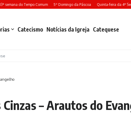
13ª semana do Tempo Comum
5º Domingo da Páscoa
Quinta-feira da 4ª Se
rias
Catecismo
Notícias da Igreja
Catequese
ese
vangelho
 Cinzas – Arautos do Eva