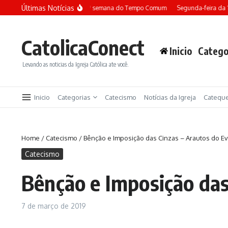
Ir para o conteúdo
Últimas Notícias
Terça-feira da 13ª semana do Tempo Comum
Segunda-feira da 
CatolicaConect
Inicio
Catego
Levando as noticias da Igreja Católica ate você.
Inicio
Categorias
Catecismo
Notícias da Igreja
Catequ
Home
/
Catecismo
/
Bênção e Imposição das Cinzas – Arautos do E
Catecismo
Bênção e Imposição das
7 de março de 2019