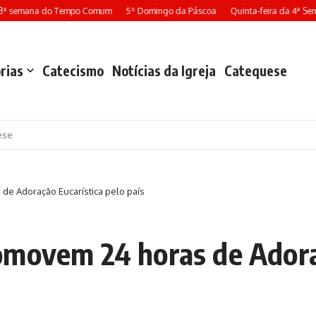
semana do Tempo Comum
5º Domingo da Páscoa
Quinta-feira da 4ª Semana
rias
Catecismo
Notícias da Igreja
Catequese
ese
e Adoração Eucarística pelo país
omovem 24 horas de Adoraç