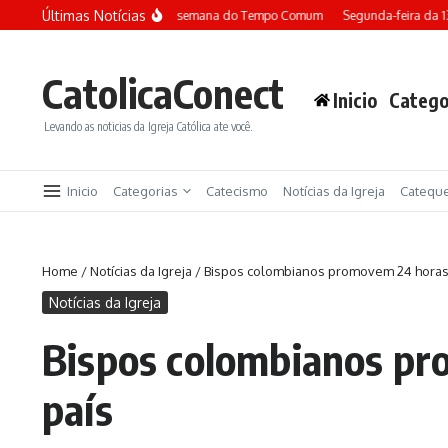
Ir para o conteúdo
Últimas Notícias
Terça-feira da 13ª semana do Tempo Comum
Segunda-feira da 13ª 
CatolicaConect
Inicio
Catego
Levando as noticias da Igreja Católica ate você.
Inicio
Categorias
Catecismo
Notícias da Igreja
Catequ
Home
/
Notícias da Igreja
/
Bispos colombianos promovem 24 horas d
Notícias da Igreja
Bispos colombianos pr
país