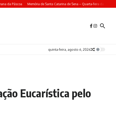
 da Páscoa
Memória de Santa Catarina de Sena – Quarta-feira da 4ª Semana d
quinta-feira, agosto 6, 2026
ão Eucarística pelo