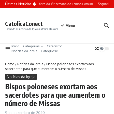
Ir para o conteúdo
Últimas Notícias
Terça-feira da 13ª semana do Tempo Comum
Segunda-fe
CatolicaConect
Menu
Levando as noticias da Igreja Católica ate você.
Inicio
Categorias
Catecismo
Notícias da Igreja
Catequese
Home
/
Notícias da Igreja
/
Bispos poloneses exortam aos
sacerdotes para que aumentem o número de Missas
Notícias da Igreja
Bispos poloneses exortam aos
sacerdotes para que aumentem o
número de Missas
9 de dezembro de 2020