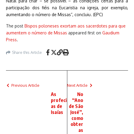
Natal para criar – se possível – as condições certas para a
participação dos fiéis na Eucaristia na igreja, por exemplo,
aumentando o número de Missas”, concluiu. (EPC)
The post
Bispos poloneses exortam aos sacerdotes para que
aumentem o número de Missas
appeared first on
Gaudium
Press
.
Share this Article
Previous Article
Next Article
As
No
profeci
“Ano
as de
de São
Isaías
José”,
como
obter
as