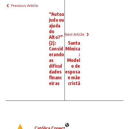
Previous Article
“Autoa
juda ou
ajuda
do
Next Article
Alto?”
(2):
Santa
Consid
Mônica
erando
:
as
Model
dificul
o de
dades
esposa
financ
e mãe
eiras
cristã
Católica Conect