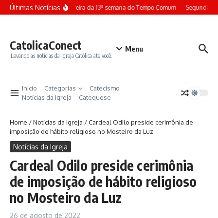
Ir para o conteúdo
Últimas Notícias
Terça-feira da 13ª semana do Tempo Comum
Segunda-fe
CatolicaConect
Menu
Levando as noticias da Igreja Católica ate você.
Inicio
Categorias
Catecismo
Notícias da Igreja
Catequese
Home
/
Notícias da Igreja
/
Cardeal Odilo preside cerimônia de
imposição de hábito religioso no Mosteiro da Luz
Notícias da Igreja
Cardeal Odilo preside cerimônia
de imposição de hábito religioso
no Mosteiro da Luz
26 de agosto de 2022