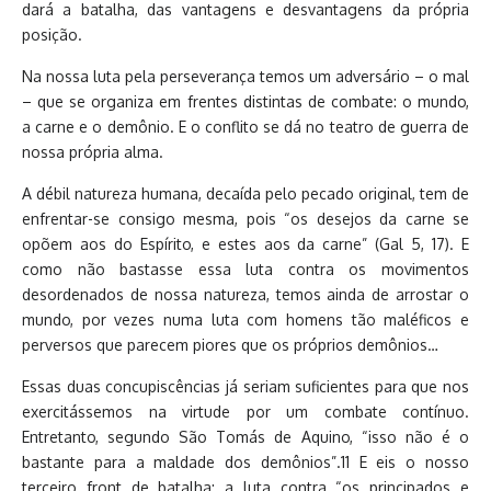
dará a batalha, das vantagens e desvantagens da própria
posição.
Na nossa luta pela perseverança temos um adversário – o mal
– que se organiza em frentes distintas de combate: o mundo,
a carne e o demônio. E o conflito se dá no teatro de guerra de
nossa própria alma.
A débil natureza humana, decaída pelo pecado original, tem de
enfrentar-se consigo mesma, pois “os desejos da carne se
opõem aos do Espírito, e estes aos da carne” (Gal 5, 17). E
como não bastasse essa luta contra os movimentos
desordenados de nossa natureza, temos ainda de arrostar o
mundo, por vezes numa luta com homens tão maléficos e
perversos que parecem piores que os próprios demônios…
Essas duas concupiscências já seriam suficientes para que nos
exercitássemos na virtude por um combate contínuo.
Entretanto, segundo São Tomás de Aquino, “isso não é o
bastante para a maldade dos demônios”.11 E eis o nosso
terceiro front de batalha: a luta contra “os principados e