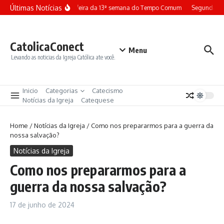
Ir para o conteúdo
Últimas Notícias
Terça-feira da 13ª semana do Tempo Comum
Segunda-fei
CatolicaConect
Menu
Levando as noticias da Igreja Católica ate você.
Inicio
Categorias
Catecismo
Notícias da Igreja
Catequese
Home
/
Notícias da Igreja
/
Como nos prepararmos para a guerra da
nossa salvação?
Notícias da Igreja
Como nos prepararmos para a
guerra da nossa salvação?
17 de junho de 2024