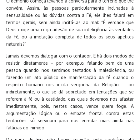
O demônio começa levando a conversa para o terreno que lhe
convém. Assim, às pessoas particularmente inclinadas à
sensualidade ou às dúvidas contra a Fé, ele lhes falará em
termos gerais, sem ainda incitá-las ao mal: “É verdade que
Deus exige uma cega adesão de sua inteligência às verdades
da Fé, ou a imolação completa de todos os seus apetites
naturais?”
Jamais devemos dialogar com o tentador. E há dois modos de
resistir: diretamente – por exemplo, falando bem de uma
pessoa quando nos sentimos tentados à maledicência, ou
fazendo um ato público de manifestação da fé quando o
respeito humano nos incita vergonha da Religião – ou
indiretamente, o que se dá sobretudo em tentações que se
referem à fé ou à castidade, das quais devemos nos afastar
imediatamente, pois, nestes casos, vence quem foge. A
argumentação lógica ou o embate frontal contra estas
tentações só serviriam para nos enredar mais ainda nas
falácias do inimigo.
Da parte de Eva, não houve rejeição; pelo contrário, ela