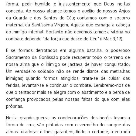
forma, pedir humilde e insistentemente que Deus no-las
conceda. Ao nosso alcance temos o auxílio de nossos Anjos
da Guarda e dos Santos do Céu; contamos com o socorro
maternal da Santíssima Virgem, Aquela que esmaga a cabeça
do inimigo infernal. Portanto não devemos temer: a vitória no
combate depende “da força que desce do Céu” (I Mac 3, 19).
E se formos derrotados em alguma batalha, o poderoso
Sacramento da Confissão pode recuperar todo o terreno de
nossa alma que o inimigo se jactava de haver conquistado.
Um verdadeiro soldado não se rende diante das metralhas
inimigas; quando formos atingidos, trata-se de cuidar das
feridas, levantar-se e continuar o combate. Lembremo-nos de
que o tentador mais se alegra com o abatimento e a perda de
confiança provocados pelas nossas faltas do que com elas
próprias.
Nesta grande guerra, as condecorações dos heróis levam a
forma de cruz, são pintadas com o vermelho do sangue das
almas lutadoras e lhes garantem, findo o certame, a entrada