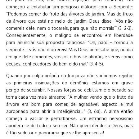
começou a entabular um perigoso diálogo com a Serpente:
“Podemos comer do fruto das árvores do jardim. Mas do fruto
da árvore que está no meio do jardim, Deus disse: ‘Vós não
comereis dele, nem o tocareis, para que não morrais’” (3, 2-3).
Consequentemente, o maligno se encontrou em liberdade
para anunciar sua proposta falaciosa: “Oh, não! – tornou a
serpente – vós não morrereis! Mas Deus bem sabe que, no dia
em que dele comerdes, vossos olhos se abrirão, e sereis como
deuses, conhecedores do bem e do mal” (3, 4-5).
Quando por culpa própria ou fraqueza não soubemos rejeitar
as primeiras insinuações do demônio, estamos em grave
perigo de sucumbir. Nossas forças se debilitam e o pecado se
torna cada vez mais atraente: “A mulher, vendo que o fruto da
árvore era bom para comer, de agradável aspecto e mui
apropriado para abrir a inteligência…” (3, 6a). A alma então
começa a vacilar e perturbar-se. Um estranho nervosismo
apodera-se de todo o seu ser. Não quer ofender a Deus, mas
é tão sedutor o panorama que se lhe apresenta!