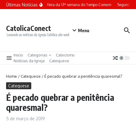
Ir para o conteúdo
Últimas Notícias
Terça-feira da 13ª semana do Tempo Comum
Segunda-fe
CatolicaConect
Menu
Levando as noticias da Igreja Católica ate você.
Inicio
Categorias
Catecismo
Notícias da Igreja
Catequese
Home
/
Catequese
/
É pecado quebrar a penitência quaresmal?
Catequese
É pecado quebrar a penitência
quaresmal?
5 de março de 2019