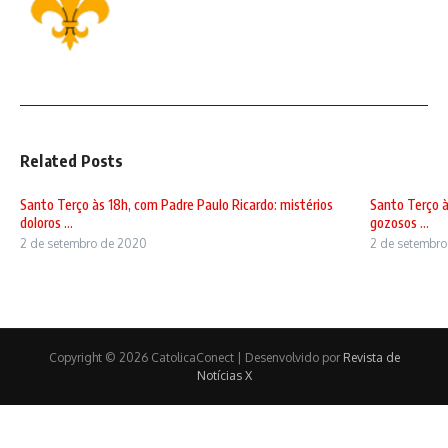
Related Posts
Santo Terço às 18h, com Padre Paulo Ricardo: mistérios
Santo Terço à
doloros ...
gozosos ...
2 de setembro de 2020
2 de setembr
Copyright © 2026 CatolicaConect | Desenvolvido por
Revista de
Notícias X