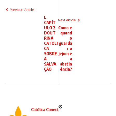
Previous Article
I.
Next Article
CAPÍT
ULO 2
Como e
DOUT
quand
RINA
o
CATÓLI
guarda
CA
r o
SOBRE
jejum e
A
a
SALVA
abstin
ÇÃO
ência?
Católica Conect