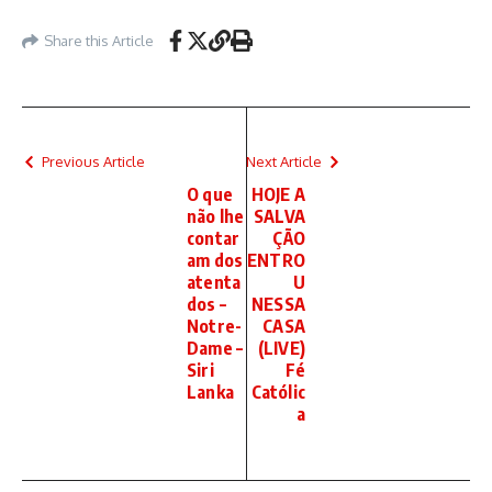
Share this Article
Previous Article
Next Article
O que
HOJE A
não lhe
SALVA
contar
ÇÃO
am dos
ENTRO
atenta
U
dos –
NESSA
Notre-
CASA
Dame –
(LIVE)
Siri
Fé
Lanka
Católic
a