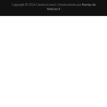
Copyright © 2026 CatolicaConect | Desenvolvido por
Revista de
Notícias X