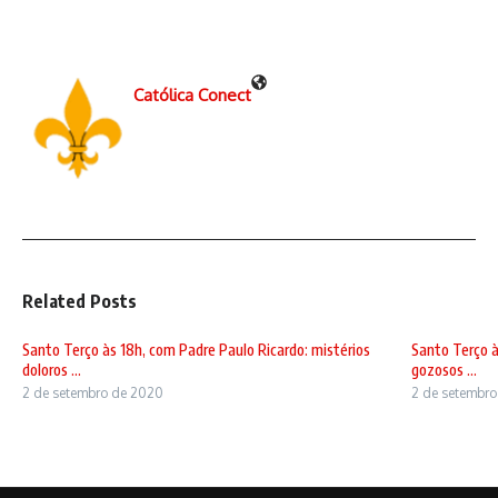
Católica Conect
Related Posts
Santo Terço às 18h, com Padre Paulo Ricardo: mistérios
Santo Terço à
doloros ...
gozosos ...
2 de setembro de 2020
2 de setembr