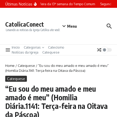
Ir para o conteúdo
Últimas Notícias
Terça-feira da 13ª semana do Tempo Comum
Segunda-fe
CatolicaConect
Menu
Levando as noticias da Igreja Católica ate você.
Inicio
Categorias
Catecismo
Notícias da Igreja
Catequese
Home
/
Catequese
/
“Eu sou do meu amado e meu amado é meu”
(Homilia Diária.1141: Terça-feira na Oitava da Páscoa)
Catequese
“Eu sou do meu amado e meu
amado é meu” (Homilia
Diária.1141: Terça-feira na Oitava
da Páscoa)