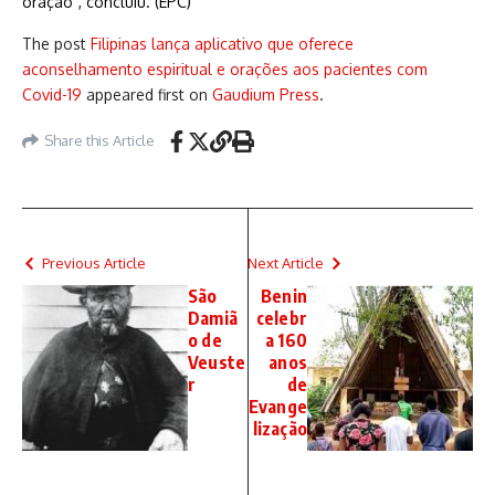
oração”, concluiu. (EPC)
The post
Filipinas lança aplicativo que oferece
aconselhamento espiritual e orações aos pacientes com
Covid-19
appeared first on
Gaudium Press
.
Share this Article
Previous Article
Next Article
São
Benin
Damiã
celebr
o de
a 160
Veuste
anos
r
de
Evange
lização