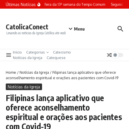
Ir para o conteúdo
Últimas Notícias
Terça-feira da 13ª semana do Tempo Comum
Segunda-fe
CatolicaConect
Menu
Levando as noticias da Igreja Católica ate você.
Inicio
Categorias
Catecismo
Notícias da Igreja
Catequese
Home
/
Notícias da Igreja
/
Filipinas lança aplicativo que oferece
aconselhamento espiritual e orações aos pacientes com Covid-19
Notícias da Igreja
Filipinas lança aplicativo que
oferece aconselhamento
espiritual e orações aos pacientes
com Covid-19