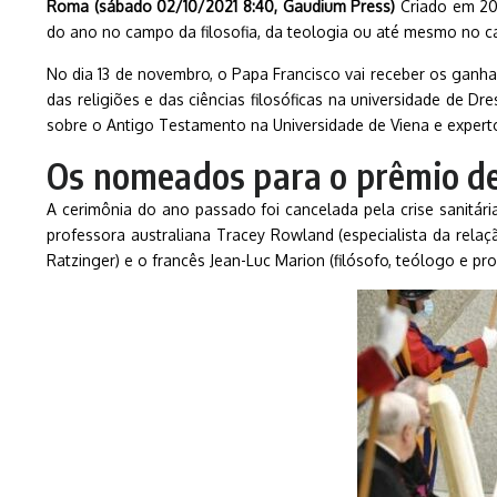
Roma (sábado 02/10/2021 8:40, Gaudium Press)
Criado em 20
do ano no campo da filosofia, da teologia ou até mesmo no ca
No dia 13 de novembro, o Papa Francisco vai receber os ganh
das religiões e das ciências filosóficas na universidade de 
sobre o Antigo Testamento na Universidade de Viena e experto
Os nomeados para o prêmio d
A cerimônia do ano passado foi cancelada pela crise sanitár
professora australiana Tracey Rowland (especialista da relaçã
Ratzinger) e o francês Jean-Luc Marion (filósofo, teólogo e 