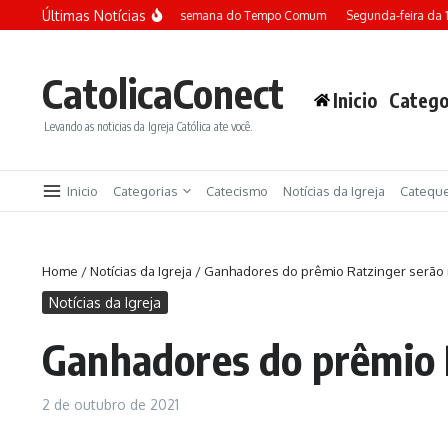
Ir para o conteúdo
Últimas Notícias
Terça-feira da 13ª semana do Tempo Comum
Segunda-feira da 13
CatolicaConect
Inicio
Catego
Levando as noticias da Igreja Católica ate você.
Inicio
Categorias
Catecismo
Notícias da Igreja
Catequ
Home
/
Notícias da Igreja
/
Ganhadores do prêmio Ratzinger serão 
Notícias da Igreja
Ganhadores do prêmio R
2 de outubro de 2021