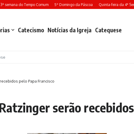
ª semana do Tempo Comum
5º Domingo da Páscoa
Quinta-feira da 4ª Sema
rias
Catecismo
Notícias da Igreja
Catequese
ese
recebidos pelo Papa Francisco
atzinger serão recebidos