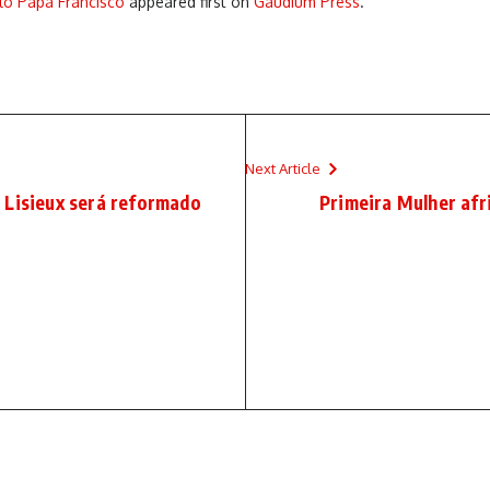
lo Papa Francisco
appeared first on
Gaudium Press
.
Next Article
 Lisieux será reformado
Primeira Mulher af