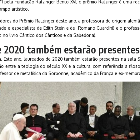
11 pela Fundação Ratzinger-Bento XVI, o prêmio Ratzinger é uma r
mpo artístico.
adores do Prêmio Ratzinger deste ano, a professora de origem alem
Dresde e especialista de Edith Stein e de Romano Guardini) e o prof
 no livro Cântico dos Cânticos e da Sabedoria).
e 2020 também estarão presentes
ia. Este ano, laureados de 2020 também estarão presentes na sala 
o entre a teologia do século XX e a cultura, com referência a filos
professor de metafísica da Sorbonne, acadêmico da França e ex-membr