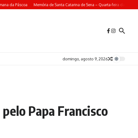
na da Páscoa
Memória de Santa Catarina de Sena – Quarta-feira da 4ª Semana
domingo, agosto 9, 2026
 pelo Papa Francisco