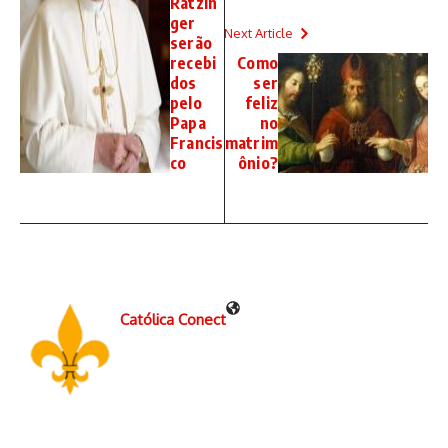
Ratzin
ger
Next Article
serão
recebi
Como
dos
ser
pelo
feliz
Papa
no
Francis
matrim
co
ônio?
Católica Conect