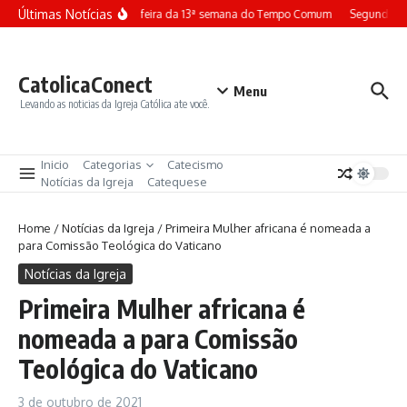
Ir para o conteúdo
Últimas Notícias
Terça-feira da 13ª semana do Tempo Comum
Segunda-fe
CatolicaConect
Menu
Levando as noticias da Igreja Católica ate você.
Inicio
Categorias
Catecismo
Notícias da Igreja
Catequese
Home
/
Notícias da Igreja
/
Primeira Mulher africana é nomeada a
para Comissão Teológica do Vaticano
Notícias da Igreja
Primeira Mulher africana é
nomeada a para Comissão
Teológica do Vaticano
3 de outubro de 2021