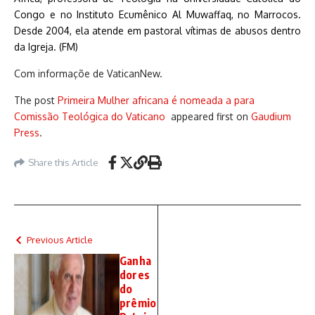
Congo e no Instituto Ecumênico Al Muwaffaq, no Marrocos.
Desde 2004, ela atende em pastoral vítimas de abusos dentro
da Igreja. (FM)
Com informaçõe de VaticanNew.
The post
Primeira Mulher africana é nomeada a para
Comissão Teológica do Vaticano
appeared first on
Gaudium
Press
.
Share this Article
Previous Article
Ganha
dores
do
prêmio