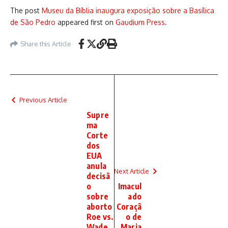
The post
Museu da Bíblia inaugura exposição sobre a Basílica
de São Pedro
appeared first on
Gaudium Press
.
Share this Article
Previous Article
Supre
ma
Corte
dos
EUA
anula
Next Article
decisã
o
Imacul
sobre
ado
aborto
Coraçã
Roe vs.
o de
Wade
Maria