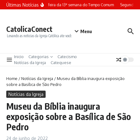
Ir para o conteúdo
Últimas Notícias
Terça-feira da 13ª semana do Tempo Comum
Segunda-fe
CatolicaConect
Menu
Levando as noticias da Igreja Católica ate você.
Inicio
Categorias
Catecismo
Notícias da Igreja
Catequese
Home
/
Notícias da Igreja
/
Museu da Bíblia inaugura exposição
sobre a Basílica de São Pedro
Notícias da Igreja
Museu da Bíblia inaugura
exposição sobre a Basílica de São
Pedro
24 de junho de 2022