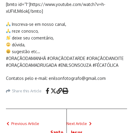
[bmto id=”1″]https://www.youtube.com/watch?v=h-
xUFVLM6ok[/bmto]
Inscreva-se em nosso canal,
reze conosco,
deixe seu comentário,
dúvida,
sugestão etc…
#ORAÇÃODAMANHÃ #ORAÇÃODATARDE #ORAÇÃODANOITE
#ORAÇÃODAMADRUGADA #ENILSONSOUZA #FÉCATÓLICA
Contatos pelo e-mail: enilsonfotografo@gmail.com
Share this Article
Previous Article
Next Article
Santo
Jesus