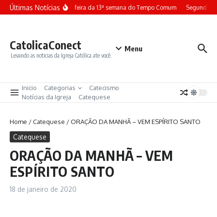
Ir para o conteúdo
Últimas Notícias
Terça-feira da 13ª semana do Tempo Comum
Segunda-fe
CatolicaConect
Menu
Levando as noticias da Igreja Católica ate você.
Inicio
Categorias
Catecismo
Notícias da Igreja
Catequese
Home
/
Catequese
/
ORAÇÃO DA MANHÃ – VEM ESPÍRITO SANTO
Catequese
ORAÇÃO DA MANHÃ – VEM
ESPÍRITO SANTO
18 de janeiro de 2020