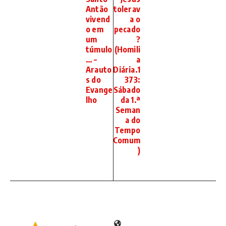
Antão
tolerav
vivend
a o
o em
pecado
um
?
túmulo
(Homili
… –
a
Arauto
Diária.1
s do
373:
Evange
Sábado
lho
da 1.ª
Seman
a do
Tempo
Comum
)