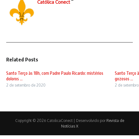
Católica Conect
Related Posts
Santo Terço às 18h, com Padre Paulo Ricardo: mistérios
Santo Terço à
doloros ...
gozosos ...
2 de setembro de 2020
2 de setembr
Copyright © 2026 CatolicaConect | Desenvolvido por
Revista de
Notícias X