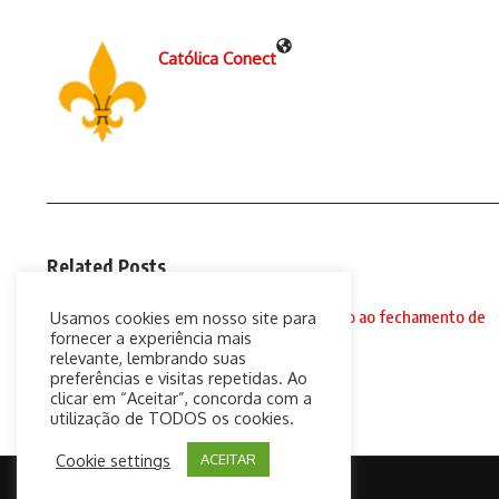
Católica Conect
Related Posts
Padre oferece confissões Drive-Thru devido ao fechamento de
Usamos cookies em nosso site para
igre ...
fornecer a experiência mais
relevante, lembrando suas
16 de março de 2020
preferências e visitas repetidas. Ao
clicar em “Aceitar”, concorda com a
utilização de TODOS os cookies.
Cookie settings
ACEITAR