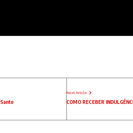
e
Next Article
 Santo
COMO RECEBER INDULGÊNCI