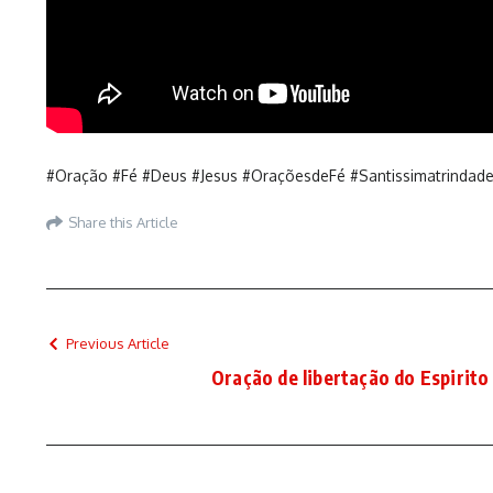
#Oração #Fé #Deus #Jesus #OraçõesdeFé #Santissimatrindad
Share this Article
Previous Article
Oração de libertação do Espirito