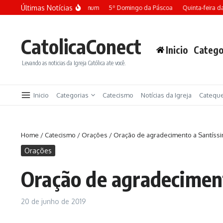
Ir para o conteúdo
Últimas Notícias
 da 13ª semana do Tempo Comum
5º Domingo da Páscoa
Quinta-feira da 
CatolicaConect
Inicio
Catego
Levando as noticias da Igreja Católica ate você.
Inicio
Categorias
Catecismo
Notícias da Igreja
Catequ
Home
/
Catecismo
/
Orações
/
Oração de agradecimento a Santíss
Orações
Oração de agradecimen
20 de junho de 2019