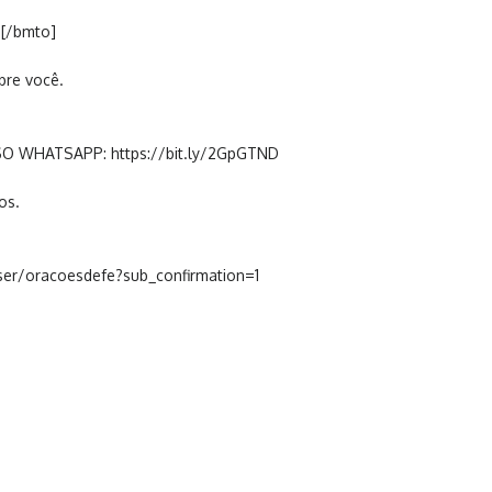
I[/bmto]
bre você.
O WHATSAPP: https://bit.ly/2GpGTND
os.
r/oracoesdefe?sub_confirmation=1