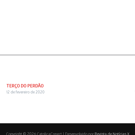
TERÇO DO PERDÃO
12 de fevereiro de 2020
Copyright © 2026 CatolicaConect | Desenvolvido por
Revista de Notícias X