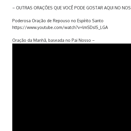
– OUTRAS ORAÇÕES QUE VOCÊ PODE GOSTAR AQUI NO NOS
Poderosa Oração de Repouso no Espírito Santo
https://www.youtube.com/watch?v=lmSDsIS_LGA
Oração da Manhã, baseada no Pai Nosso –