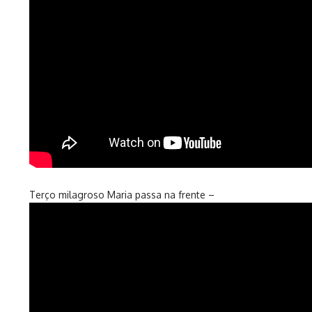
Terço milagroso Maria passa na frente –