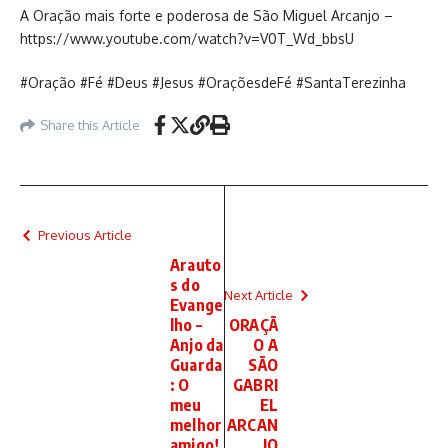
A Oração mais forte e poderosa de São Miguel Arcanjo –
https://www.youtube.com/watch?v=V0T_Wd_bbsU
#Oração #Fé #Deus #Jesus #OraçõesdeFé #SantaTerezinha
Share this Article
Previous Article
Arauto
s do
Next Article
Evange
lho –
ORAÇÃ
Anjo da
O A
Guarda
SÃO
: O
GABRI
meu
EL
melhor
ARCAN
amigo!
JO