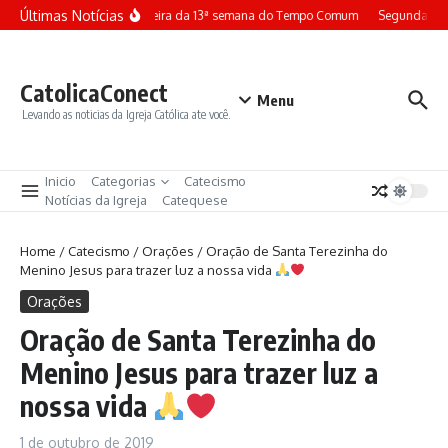
Ir para o conteúdo
Últimas Notícias
Terça-feira da 13ª semana do Tempo Comum
Segunda-fei
CatolicaConect
Menu
Levando as noticias da Igreja Católica ate você.
Inicio
Categorias
Catecismo
Notícias da Igreja
Catequese
Home
/
Catecismo
/
Orações
/
Oração de Santa Terezinha do
Menino Jesus para trazer luz a nossa vida
Orações
Oração de Santa Terezinha do
Menino Jesus para trazer luz a
nossa vida
1 de outubro de 2019