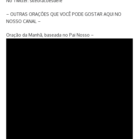
No Twitter: siteoracoesdefe
– OUTRAS ORAÇÕES QUE VOCÊ PODE GOSTAR AQUI NO
NOSSO CANAL –
Oração da Manhã, baseada no Pai Nosso –