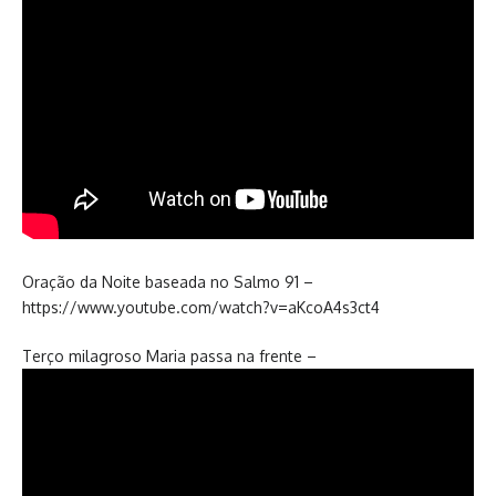
Oração da Noite baseada no Salmo 91 –
https://www.youtube.com/watch?v=aKcoA4s3ct4
Terço milagroso Maria passa na frente –