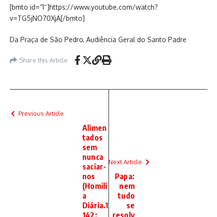
[bmto id=”1″]https://www.youtube.com/watch?
v=TG5jNO70XjA[/bmto]
Da Praça de São Pedro, Audiência Geral do Santo Padre
Share this Article
Previous Article
Alimen
tados
sem
nunca
Next Article
saciar-
nos
Papa:
(Homili
nem
a
tudo
Diária.1
se
142:
resolv