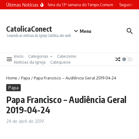
Ir para o conteúdo
Últimas Notícias
Terça-feira da 13ª semana do Tempo Comum
Segunda-fe
CatolicaConect
Menu
Levando as noticias da Igreja Católica ate você.
Inicio
Categorias
Catecismo
Notícias da Igreja
Catequese
Home
/
Papa
/
Papa Francisco – Audiência Geral 2019-04-24
Papa
Papa Francisco – Audiência Geral
2019-04-24
24 de abril de 2019