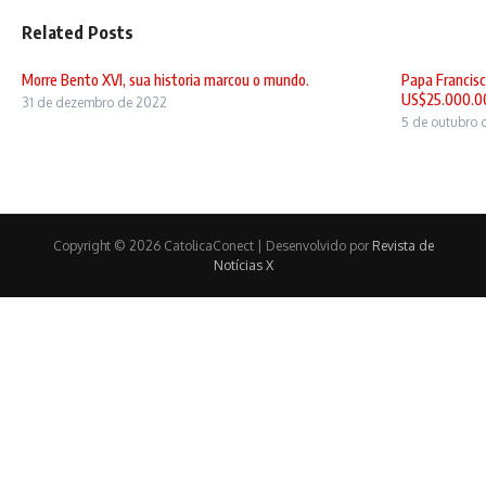
Related Posts
Morre Bento XVI, sua historia marcou o mundo.
Papa Francisc
US$25.000.00
31 de dezembro de 2022
5 de outubro 
Copyright © 2026 CatolicaConect | Desenvolvido por
Revista de
Notícias X