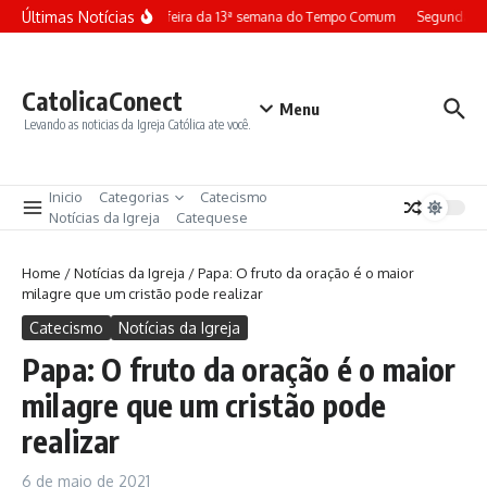
Ir para o conteúdo
Últimas Notícias
Terça-feira da 13ª semana do Tempo Comum
Segunda-fe
CatolicaConect
Menu
Levando as noticias da Igreja Católica ate você.
Inicio
Categorias
Catecismo
Notícias da Igreja
Catequese
Home
/
Notícias da Igreja
/
Papa: O fruto da oração é o maior
milagre que um cristão pode realizar
Catecismo
Notícias da Igreja
Papa: O fruto da oração é o maior
milagre que um cristão pode
realizar
6 de maio de 2021