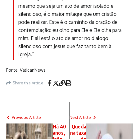
mesmo que seja um ato de amor isolado e
silencioso, é o maior milagre que um cristão
pode realizar. Este é o caminho da oração de
contemplação: eu olho para Ele e Ele olha para
mim. E ali está o ato de amor no diálogo
silencioso com Jesus que faz tanto bem à
Igreja.”
Fonte: VaticanNews
Share this Article
Previous Article
Next Article
Há 40
Queda
anos,
na taxa
João
de