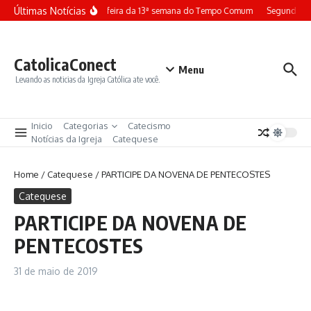
Ir para o conteúdo
Últimas Notícias
Terça-feira da 13ª semana do Tempo Comum
Segunda-fe
CatolicaConect
Menu
Levando as noticias da Igreja Católica ate você.
Inicio
Categorias
Catecismo
Notícias da Igreja
Catequese
Home
/
Catequese
/
PARTICIPE DA NOVENA DE PENTECOSTES
Catequese
PARTICIPE DA NOVENA DE
PENTECOSTES
31 de maio de 2019