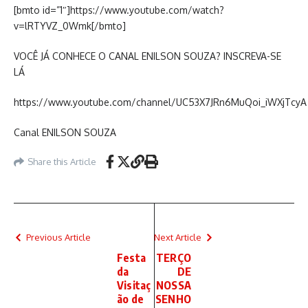
[bmto id=”1″]https://www.youtube.com/watch?
v=lRTYVZ_0Wmk[/bmto]
VOCÊ JÁ CONHECE O CANAL ENILSON SOUZA? INSCREVA-SE
LÁ
https://www.youtube.com/channel/UC53X7JRn6MuQoi_iWXjTcyA
Canal ENILSON SOUZA
Share this Article
Previous Article
Next Article
Festa
TERÇO
da
DE
Visitaç
NOSSA
ão de
SENHO