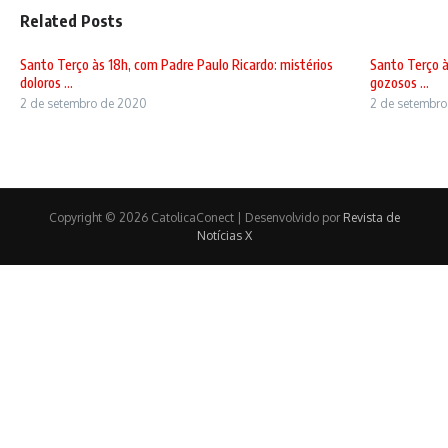
Related Posts
Santo Terço às 18h, com Padre Paulo Ricardo: mistérios
Santo Terço à
doloros ...
gozosos ...
2 de setembro de 2020
2 de setembr
Copyright © 2026 CatolicaConect | Desenvolvido por
Revista de
Notícias X