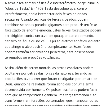
A arma escalar mais básica é o interferômetro longitudinal, ou
“obus de Tesla.” Em 1908 Tesla descobriu que, com o
interferômetro, podia intersectar dois feixes de ondas
escalares. Usando técnicas de feixes cruzados, podem
combinar-se ondas paradas gigantes para produzir um feixe
focalizado de enorme energia. Estes feixes focalizados podem
ser dirigidos contra um alvo em qualquer parte do mundo,
debaixo de água ou no céu. O pulso eletromagnético violento
que atinge o alvo destrói-o completamente. Estes feixes
podem também ser enviados pela terra, para desencadear
terremotos ou erupções vulcânicas.
Assim, além de serem mortais, as armas escalares podem
ocultar-se por detrás das forças da natureza, levando as
populações-alvo a crer que foram castigadas por um ato de
Deus, quando na realidade foram atingidas por uma arma
desenvolvida por homens. Os pulsos escalares podem fazer
com que as tempestades ganhem uma força tremenda e se
transformem em furacões ou tornados, que, manipulando as
correntes de jato, podem ser dirigidos deliberadamente contra