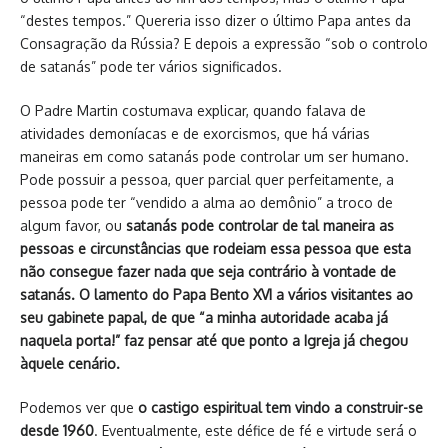
“destes tempos.” Quereria isso dizer o último Papa antes da
Consagração da Rússia? E depois a expressão “sob o controlo
de satanás” pode ter vários significados.
O Padre Martin costumava explicar, quando falava de
atividades demoníacas e de exorcismos, que há várias
maneiras em como satanás pode controlar um ser humano.
Pode possuir a pessoa, quer parcial quer perfeitamente, a
pessoa pode ter “vendido a alma ao demônio” a troco de
algum favor, ou
satanás pode controlar de tal maneira as
pessoas e circunstâncias que rodeiam essa pessoa que esta
não consegue fazer nada que seja contrário à vontade de
satanás.
O lamento do Papa Bento XVI a vários visitantes ao
seu gabinete papal, de que “a minha autoridade acaba já
naquela porta!” faz pensar até que ponto a Igreja já chegou
àquele cenário.
Podemos ver que
o castigo espiritual tem vindo a construir-se
desde 1960
. Eventualmente, este défice de fé e virtude será o