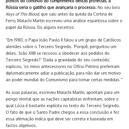
pontos do contínuo do cumprimento destas profecias, a
Rússia seria o gatilho que avançaria o processo.
No seu livro
Keys of This Blood,
que saiu antes da queda da Cortina de
Ferro, Malachi Martin escreveu uma análise espantosa sobre o
papel da Rússia. Eis alguns excertos:
“Em 1980, o Papa João Paulo II falou a um grupo de Católicos
alemães sobre o Terceiro Segredo. ‘Porquê, perguntou um
deles, ‘João XXIII se recusou a obedecer aos pedidos do
Terceiro Segredo?’ ‘Dada a gravidade do seu conteúdo,’
explicou, ‘os meus antecessores no Ofício Petrino preferiram
diplomaticamente adiar a publicação, para não dar um motivo
ao poder mundial do Comunismo para tomar certas medidas.’”
As suas palavras, escreveu Malachi Martin, apontam para um
perigo mortal que as nações capitalistas enfrentam, sobre o
qual Lúcia é bastante explícita no texto do Terceiro Segredo.
O fato de que o Santo Padre chegou a essa conclusão e fez
essa afirmação indica que deve ser correta e baseada em
factos objetivos.