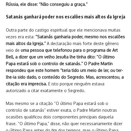
Rússia, ele disse: “Não conseguiu a graça.”
Satanás ganhará poder nos escalões mais altos da Igreja
Outra parte do castigo espiritual que ele mencionava muitas
vezes era esta:
“Satanás ganharia poder, mesmo nos escalões
mais altos da Igreja.”
A declaração mais forte deste gênero
veio de
uma pessoa que telefonou para o programa de Art
Bell, a dizer que um velho Jesuíta lhe tinha dito: “O último
Papa estará sob o controlo de satanás.” O Padre Martin
respondeu que este homem “teria tido um meio de ler, ou ter-
lhe-ia sido dado, o conteúdo do Segredo. Mas, acrescentou, a
citação era imprecisa.
E isto porque ninguém estava
autorizado a citar exatamente o Segredo.
Mas mesmo se a citação “O último Papa estará sob o
controlo de satanás” estiver exata, o Padre Martin noutras
ocasiões qualificou dois componentes principais daquela
frase. “O último Papa,” disse, não quer necessariamente dizer
o último Papa antes do fim dos tempos, mas o último Papa