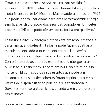
Croácia, de ascendência sérvia. naturalizou-se cidadão
americano em 1891. Trabalhou com Thomas Edison, e recebeu
ajuda financeira de J.P. Morgan. Mas quando anunciou em 1904
que podia agora usar ondas escalares para transmitir energia
sem fios, perdeu o apoio dos seus patrocinadores. Um deles
exclamou: “Não se pode pôr um contador na energia livre.”
Tesla tinha dito: “A energia elétrica está presente em toda a
parte, em quantidades ilimitadas, e pode fazer trabalhar a
maquinaria em todo o mundo sem ser preciso carvão,
petróleo, gás ou qualquer outros dos combustíveis comuns.”
Como é natural, os poderes estabelecidos não gostaram de
ouvir isso, e Tesla morreu pobre em 1943. Na altura da sua
morte, o FBI confiscou os seus escritos que puderam
encontrar, e as suas descobertas foram suprimidas até hoje.
Em vez de disponibilizar ao público a sua tecnologia, o
Governo manteve-a classificada, usando-a em vez disso para
fins militares.
Sobre os terríveis castigos que ameaçam o mundo se