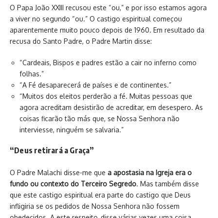
O Papa João XXIII recusou este “ou,” e por isso estamos agora
a viver no segundo “ou.” O castigo espiritual começou
aparentemente muito pouco depois de 1960. Em resultado da
recusa do Santo Padre, o Padre Martin disse:
“Cardeais, Bispos e padres estão a cair no inferno como
folhas.”
“A Fé desaparecerá de países e de continentes.”
“Muitos dos eleitos perderão a fé. Muitas pessoas que
agora acreditam desistirão de acreditar, em desespero. As
coisas ficarão tão más que, se Nossa Senhora não
interviesse, ninguém se salvaria.”
“Deus retirará a Graça”
O Padre Malachi disse-me que
a apostasia na Igreja era o
fundo ou contexto do Terceiro Segredo
. Mas também disse
que este castigo espiritual era parte do castigo que Deus
infligiria se os pedidos de Nossa Senhora não fossem
obedecidos. A este respeito, disse várias vezes uma coisa