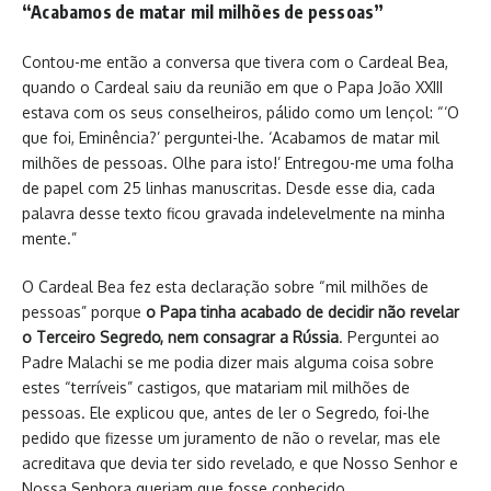
“Acabamos de matar mil milhões de pessoas”
Contou-me então a conversa que tivera com o Cardeal Bea,
quando o Cardeal saiu da reunião em que o Papa João XXIII
estava com os seus conselheiros, pálido como um lençol: “‘O
que foi, Eminência?’ perguntei-lhe. ‘Acabamos de matar mil
milhões de pessoas. Olhe para isto!’ Entregou-me uma folha
de papel com 25 linhas manuscritas. Desde esse dia, cada
palavra desse texto ficou gravada indelevelmente na minha
mente.”
O Cardeal Bea fez esta declaração sobre “mil milhões de
pessoas” porque
o Papa tinha acabado de decidir não revelar
o Terceiro Segredo, nem consagrar a Rússia
. Perguntei ao
Padre Malachi se me podia dizer mais alguma coisa sobre
estes “terríveis” castigos, que matariam mil milhões de
pessoas. Ele explicou que, antes de ler o Segredo, foi-lhe
pedido que fizesse um juramento de não o revelar, mas ele
acreditava que devia ter sido revelado, e que Nosso Senhor e
Nossa Senhora queriam que fosse conhecido.