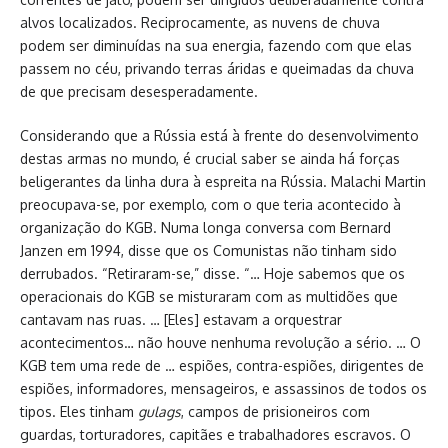
alvos localizados. Reciprocamente, as nuvens de chuva
podem ser diminuídas na sua energia, fazendo com que elas
passem no céu, privando terras áridas e queimadas da chuva
de que precisam desesperadamente.
Considerando que a Rússia está à frente do desenvolvimento
destas armas no mundo, é crucial saber se ainda há forças
beligerantes da linha dura à espreita na Rússia. Malachi Martin
preocupava-se, por exemplo, com o que teria acontecido à
organização do KGB. Numa longa conversa com Bernard
Janzen em 1994, disse que os Comunistas não tinham sido
derrubados. “Retiraram-se,” disse. “… Hoje sabemos que os
operacionais do KGB se misturaram com as multidões que
cantavam nas ruas. … [Eles] estavam a orquestrar
acontecimentos… não houve nenhuma revolução a sério. … O
KGB tem uma rede de … espiões, contra-espiões, dirigentes de
espiões, informadores, mensageiros, e assassinos de todos os
tipos. Eles tinham
gulags
, campos de prisioneiros com
guardas, torturadores, capitães e trabalhadores escravos. O