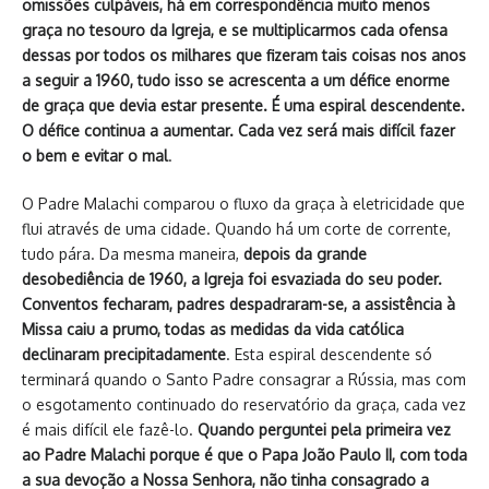
omissões culpáveis, há em correspondência muito menos
graça no tesouro da Igreja, e se multiplicarmos cada ofensa
dessas por todos os milhares que fizeram tais coisas nos anos
a seguir a 1960, tudo isso se acrescenta a um défice enorme
de graça que devia estar presente. É uma espiral descendente.
O défice continua a aumentar. Cada vez será mais difícil fazer
o bem e evitar o mal
.
O Padre Malachi comparou o fluxo da graça à eletricidade que
flui através de uma cidade. Quando há um corte de corrente,
tudo pára. Da mesma maneira,
depois da grande
desobediência de 1960, a Igreja foi esvaziada do seu poder.
Conventos fecharam, padres despadraram-se, a assistência à
Missa caiu a prumo, todas as medidas da vida católica
declinaram precipitadamente
. Esta espiral descendente só
terminará quando o Santo Padre consagrar a Rússia, mas com
o esgotamento continuado do reservatório da graça, cada vez
é mais difícil ele fazê-lo.
Quando perguntei pela primeira vez
ao Padre Malachi porque é que o Papa João Paulo II, com toda
a sua devoção a Nossa Senhora, não tinha consagrado a