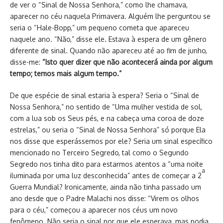
de ver o “Sinal de Nossa Senhora,” como lhe chamava,
aparecer no céu naquela Primavera. Alguém lhe perguntou se
seria o “Hale-Bopp,” um pequeno cometa que apareceu
naquele ano. “Não,” disse ele. Estava à espera de um gênero
diferente de sinal. Quando não apareceu até ao fim de junho,
disse-me:
“Isto quer dizer que não acontecerá ainda por algum
tempo; temos mais algum tempo.”
De que espécie de sinal estaria à espera? Seria o “Sinal de
Nossa Senhora,” no sentido de “Uma mulher vestida de sol,
com a lua sob os Seus pés, e na cabeça uma coroa de doze
estrelas,” ou seria o “Sinal de Nossa Senhora” só porque Ela
nos disse que esperássemos por ele? Seria um sinal específico
mencionado no Terceiro Segredo, tal como o Segundo
Segredo nos tinha dito para estarmos atentos a “uma noite
a
iluminada por uma luz desconhecida” antes de começar a 2
Guerra Mundial? Ironicamente, ainda não tinha passado um
ano desde que o Padre Malachi nos disse: “Virem os olhos
para o céu,” começou a aparecer nos céus um novo
fenômeno. Não seria o sinal por que ele esperava, mas podia