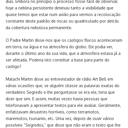
dias. Embora no princípio o processo fosse fácil de observar,
hoje a neblina persistente diminuiu tanto a visibilidade que
quase temos que estar num avião para vermos a recolocação
constante deste padrão de riscas ou quadriculado por detrás
da cobertura nebulosa permanente.
O Padre Martin disse-nos que os castigos físicos aconteceriam
em terra, na água e na atmosfera do globo. Ele podia ver,
durante o último ano da sua vida, que a atmosfera estava já a
ser afetada. Poderia isto constituir a base para parte do
castigo?
Malachi Martin disse ao entrevistador de rádio Art Bell em
várias ocasiões que, se alguém citasse as palavras exatas do
verdadeiro Segredo e lhe perguntasse se era ele, teria que
dizer que sim. E assim, muitas vezes havia pessoas que
telefonavam a apresentar textos para ele avaliar. Geralmente,
enfatizavam desastres horríveis, como terramotos,
maremotos, tsunamis, etc. Uma vez, depois de ouvir vários
possíveis “Segredos,” que disse que não eram o texto que lhe