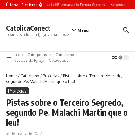
Ir para o conteúdo
Últimas Notícias
Terça-feira da 13ª semana do Tempo Comum
Segunda-feira 
CatolicaConect
Menu
Levando as noticias da Igreja Católica ate você.
Inicio
Categorias
Catecismo
Notícias da Igreja
Catequese
Home
/
Catecismo
/
Profecias
/
Pistas sobre o Terceiro Segredo,
segundo Pe. Malachi Martin que o leu!
Profecias
Pistas sobre o Terceiro Segredo,
segundo Pe. Malachi Martin que o
leu!
31 de maio de 2017