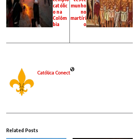
católic
munho
o na
no
Colôm
martíri
bia
o
Católica Conect
Related Posts