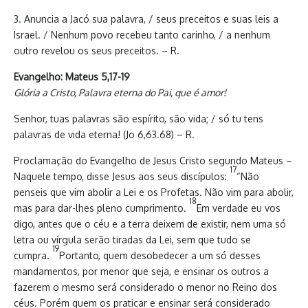
3. Anuncia a Jacó sua palavra, / seus preceitos e suas leis a
Israel. / Nenhum povo recebeu tanto carinho, / a nenhum
outro revelou os seus preceitos. – R.
Evangelho: Mateus 5,17-19
Glória
a Cristo, Palavra eterna do Pai, que é amor!
Senhor, tuas palavras são espírito, são vida; / só tu tens
palavras de vida eterna! (Jo 6,63.68) – R.
Proclamação do Evangelho de Jesus Cristo segundo Mateus –
17
Naquele tempo, disse Jesus aos seus discípulos:
“Não
penseis que vim abolir a Lei e os Profetas. Não vim para abolir,
18
mas para dar-lhes pleno cumprimento.
Em verdade eu vos
digo, antes que o céu e a terra deixem de existir, nem uma só
letra ou vírgula serão tiradas da Lei, sem que tudo se
19
cumpra.
Portanto, quem desobedecer a um só desses
mandamentos, por menor que seja, e ensinar os outros a
fazerem o mesmo será considerado o menor no Reino dos
céus. Porém quem os praticar e ensinar será considerado