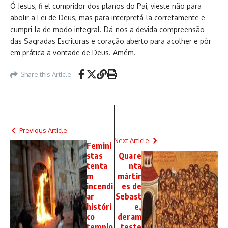
Ó Jesus, fi el cumpridor dos planos do Pai, vieste não para
abolir a Lei de Deus, mas para interpretá-la corretamente e
cumpri-la de modo integral. Dá-nos a devida compreensão
das Sagradas Escrituras e coração aberto para acolher e pôr
em prática a vontade de Deus. Amém.
Share this Article
Previous Article
Next Article
Femini
stas
Quare
tenta
nta
m
mártir
incendi
es de
ar
Sebast
históri
e,
co
deram
templo
teste