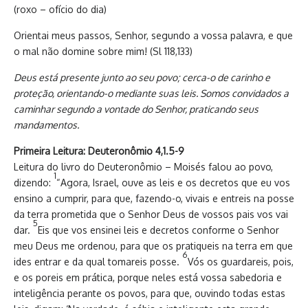
(roxo – ofício do dia)
Orientai meus passos, Senhor, segundo a vossa palavra, e que
o mal não domine sobre mim! (Sl 118,133)
Deus está presente junto ao seu povo; cerca-o de carinho e
proteção, orientando-o mediante suas leis. Somos convidados a
caminhar segundo a vontade do Senhor, praticando seus
mandamentos.
Primeira Leitura: Deuteronômio 4,1.5-9
Leitura do livro do Deuteronômio – Moisés falou ao povo,
1
dizendo:
“Agora, Israel, ouve as leis e os decretos que eu vos
ensino a cumprir, para que, fazendo-o, vivais e entreis na posse
da terra prometida que o Senhor Deus de vossos pais vos vai
5
dar.
Eis que vos ensinei leis e decretos conforme o Senhor
meu Deus me ordenou, para que os pratiqueis na terra em que
6
ides entrar e da qual tomareis posse.
Vós os guardareis, pois,
e os poreis em prática, porque neles está vossa sabedoria e
inteligência perante os povos, para que, ouvindo todas estas