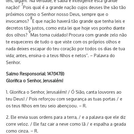
leis, digam: ‘Na verdade, é sábia e inteligente esta grande
7
nação!’
Pois qual é a grande nação cujos deuses lhe são tão
próximos como o Senhor nosso Deus, sempre que o
8
invocamos?
E que nação haverá tão grande que tenha leis e
decretos tão justos, como esta lei que hoje vos ponho diante
9
dos olhos?
Mas toma cuidado! Procura com grande zelo não
te esqueceres de tudo o que viste com os próprios olhos e
nada deixes escapar do teu coração por todos os dias de tua
vida; antes, ensina-o a teus filhos e netos”. – Palavra do
Senhor.
Salmo Responsorial: 147(147B)
Glorifica o Senhor, Jerusalém!
1. Glorifica o Senhor, Jerusalém! / Ó Sião, canta louvores ao
teu Deus! / Pois reforçou com segurança as tuas portas / e
os teus filhos em teu seio abençoou. – R.
2. Ele envia suas ordens para a terra, / e a palavra que ele diz
corre veloz. / Ele faz cair a neve como lã / e espalha a geada
como cinza. – R.