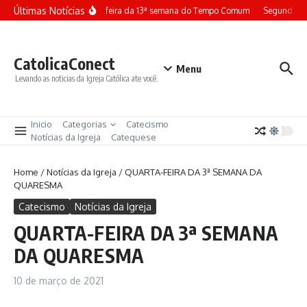
Ir para o conteúdo
Últimas Notícias
Terça-feira da 13ª semana do Tempo Comum
Segunda-fe
CatolicaConect
Menu
Levando as noticias da Igreja Católica ate você.
Inicio
Categorias
Catecismo
Notícias da Igreja
Catequese
Home
/
Notícias da Igreja
/
QUARTA-FEIRA DA 3ª SEMANA DA
QUARESMA
Catecismo
Notícias da Igreja
QUARTA-FEIRA DA 3ª SEMANA
DA QUARESMA
10 de março de 2021