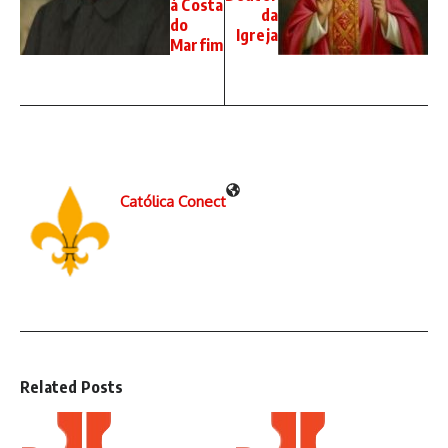
à Costa
da
do
Igreja
Marfim
Católica Conect
Related Posts