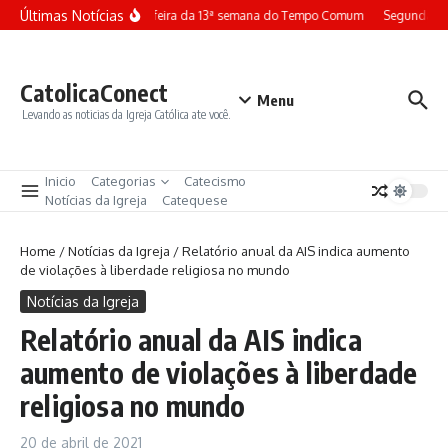
Ir para o conteúdo
Últimas Notícias
Terça-feira da 13ª semana do Tempo Comum
Segunda-fe
CatolicaConect
Menu
Levando as noticias da Igreja Católica ate você.
Inicio
Categorias
Catecismo
Notícias da Igreja
Catequese
Home
/
Notícias da Igreja
/
Relatório anual da AIS indica aumento
de violações à liberdade religiosa no mundo
Notícias da Igreja
Relatório anual da AIS indica
aumento de violações à liberdade
religiosa no mundo
20 de abril de 2021