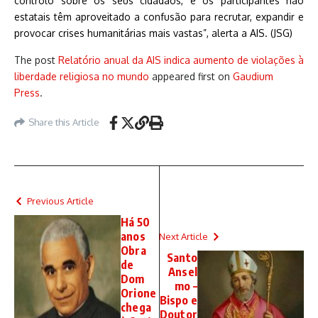
controlo sobre os seus cidadãos, e os participantes não
estatais têm aproveitado a confusão para recrutar, expandir e
provocar crises humanitárias mais vastas”, alerta a AIS. (JSG)
The post
Relatório anual da AIS indica aumento de violações à
liberdade religiosa no mundo
appeared first on
Gaudium
Press
.
Share this Article
Previous Article
Há 50
anos
Next Article
Obra
Santo
de
Ansel
Dom
mo –
Orione
Bispo e
chega
Doutor