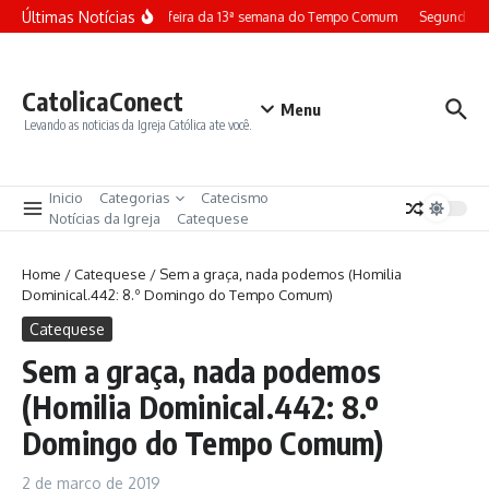
Ir para o conteúdo
Últimas Notícias
Terça-feira da 13ª semana do Tempo Comum
Segunda-fe
CatolicaConect
Menu
Levando as noticias da Igreja Católica ate você.
Inicio
Categorias
Catecismo
Notícias da Igreja
Catequese
Home
/
Catequese
/
Sem a graça, nada podemos (Homilia
Dominical.442: 8.º Domingo do Tempo Comum)
Catequese
Sem a graça, nada podemos
(Homilia Dominical.442: 8.º
Domingo do Tempo Comum)
2 de março de 2019