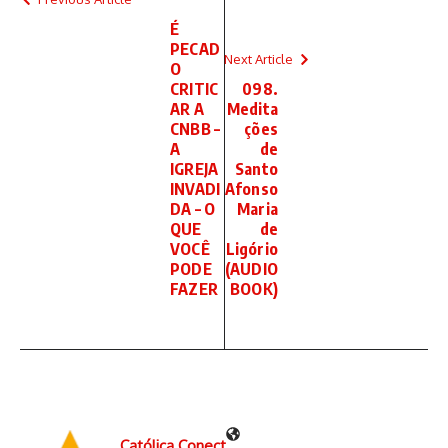
É
PECAD
Next Article
O
CRITIC
098.
AR A
Medita
CNBB –
ções
A
de
IGREJA
Santo
INVADI
Afonso
DA – O
Maria
QUE
de
VOCÊ
Ligório
PODE
(AUDIO
FAZER
BOOK)
Católica Conect