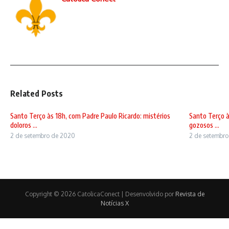
Related Posts
Santo Terço às 18h, com Padre Paulo Ricardo: mistérios
Santo Terço à
doloros ...
gozosos ...
2 de setembro de 2020
2 de setembr
Copyright © 2026 CatolicaConect | Desenvolvido por
Revista de
Notícias X