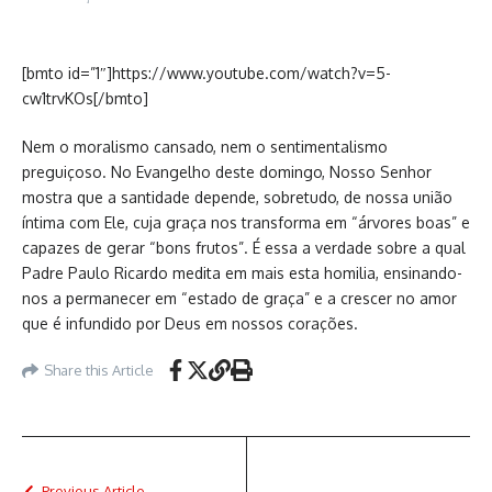
[bmto id=”1″]https://www.youtube.com/watch?v=5-
cw1trvKOs[/bmto]
Nem o moralismo cansado, nem o sentimentalismo
preguiçoso. No Evangelho deste domingo, Nosso Senhor
mostra que a santidade depende, sobretudo, de nossa união
íntima com Ele, cuja graça nos transforma em “árvores boas” e
capazes de gerar “bons frutos”. É essa a verdade sobre a qual
Padre Paulo Ricardo medita em mais esta homilia, ensinando-
nos a permanecer em “estado de graça” e a crescer no amor
que é infundido por Deus em nossos corações.
Share this Article
Previous Article