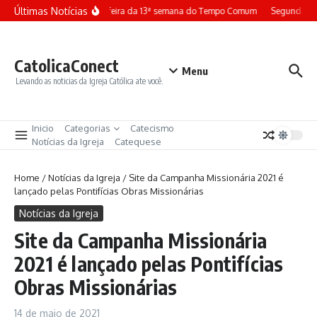
Ir para o conteúdo
Últimas Notícias
Terça-feira da 13ª semana do Tempo Comum
Segunda-fei
CatolicaConect
Menu
Levando as noticias da Igreja Católica ate você.
Inicio
Categorias
Catecismo
Notícias da Igreja
Catequese
Home
/
Notícias da Igreja
/
Site da Campanha Missionária 2021 é
lançado pelas Pontifícias Obras Missionárias
Notícias da Igreja
Site da Campanha Missionária
2021 é lançado pelas Pontifícias
Obras Missionárias
14 de maio de 2021