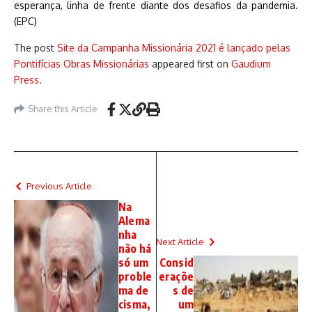
esperança, linha de frente diante dos desafios da pandemia.
(EPC)
The post
Site da Campanha Missionária 2021 é lançado pelas
Pontifícias Obras Missionárias
appeared first on
Gaudium
Press
.
Share this Article
Previous Article
Na
Alema
nha
Next Article
não há
só um
Consid
proble
eraçõe
ma de
s de
cisma,
um