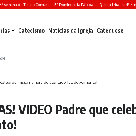
13ª semana do Tempo Comum
5º Domingo da Páscoa
Quinta-feira da 4ª Se
rias
Catecismo
Notícias da Igreja
Catequese
ese
elebrou missa na hora do atentado, faz depoimento!
! VIDEO Padre que celeb
nto!