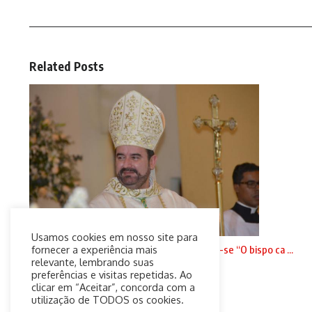
Related Posts
Usamos cookies em nosso site para
Fiéis e clérigos da diocese de Jundiaí cansam-se “O bispo ca ...
fornecer a experiência mais
relevante, lembrando suas
20 de setembro de 2024
preferências e visitas repetidas. Ao
clicar em “Aceitar”, concorda com a
utilização de TODOS os cookies.