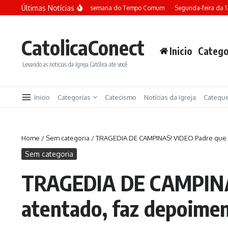
Ir para o conteúdo
Últimas Notícias
Terça-feira da 13ª semana do Tempo Comum
Segunda-feira da 
CatolicaConect
Inicio
Catego
Levando as noticias da Igreja Católica ate você.
Inicio
Categorias
Catecismo
Notícias da Igreja
Catequ
Home
/
Sem categoria
/
TRAGEDIA DE CAMPINAS! VIDEO Padre que c
Sem categoria
TRAGEDIA DE CAMPINAS
atentado, faz depoime