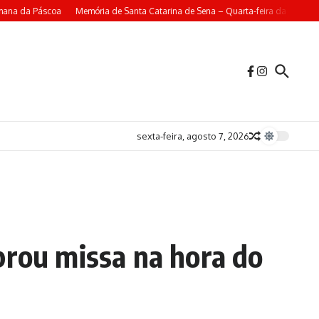
mana da Páscoa
Memória de Santa Catarina de Sena – Quarta-feira da 4ª Sema
sexta-feira, agosto 7, 2026
rou missa na hora do