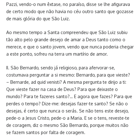
Pazzi, vendo-o num êxtase, no paraíso, disse se lhe afigurava
de certo modo que não havia no céu outro santo que gozasse
de mais glória do que São Luiz.
Ao mesmo tempo a Santa compreendeu que São Luiz subiu
tão alto pelo grande desejo de amar a Deus tanto como o
merece, e que o santo jovem, vendo que nunca poderia chegar
a este ponto, sofreu na terra um martírio de amor.
II. São Bernardo, sendo já religioso, para afervorar-se,
costumava perguntar a si mesmo: Bernardo, para que vieste?
– Bernarde, ad quid venisti? A mesma pergunta te dirijo a ti:
Que vieste fazer na casa de Deus? Para que deixaste o
mundo? Para te fazeres santo?… E agora que fazes? Para que
perdes o tempo? Dize-me: desejas fazer-te santo? Se não o
desejas, é certo que nunca o serás. Se não tens este desejo,
pede-o a Jesus Cristo, pede-o a Maria. E se o tens, reveste-te
de coragem, diz o mesmo São Bernardo, porque muitos não
se fazem santos por falta de coragem.