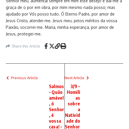
Senhor meu, aumentai sempre em mim este desejo e dai-me a
graça de o por em obra, por mim mesmo nada posso; mas
ajudado por Vós posso tudo. Ó Eterno Padre, por amor de
Jesus Cristo, atendei-me. Jesus meu, pelos méritos da vossa
Paixão, socorrei-me. Maria, minha esperança, por amor de
Jesus, protegei-me.
Share this Article
Previous Article
Next Article
Salmos
3/9 –
– Quão
Homili
amável
as
, ó
sobre
Senhor
a
, é
Nativid
vossa
ade do
casa! –
Senhor