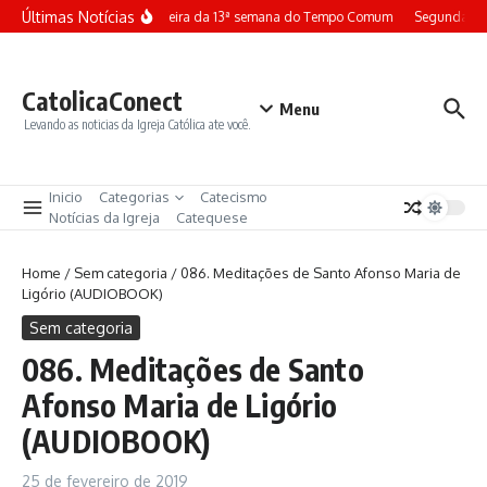
Ir para o conteúdo
Últimas Notícias
Terça-feira da 13ª semana do Tempo Comum
Segunda-fei
CatolicaConect
Menu
Levando as noticias da Igreja Católica ate você.
Inicio
Categorias
Catecismo
Notícias da Igreja
Catequese
Home
/
Sem categoria
/
086. Meditações de Santo Afonso Maria de
Ligório (AUDIOBOOK)
Sem categoria
086. Meditações de Santo
Afonso Maria de Ligório
(AUDIOBOOK)
25 de fevereiro de 2019