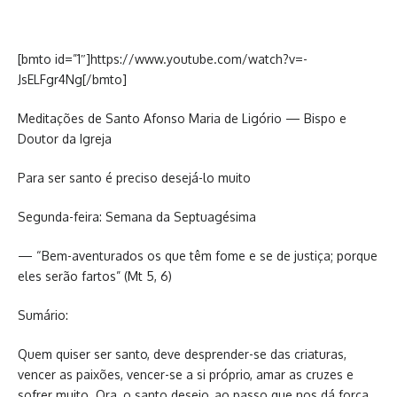
[bmto id=”1″]https://www.youtube.com/watch?v=-
JsELFgr4Ng[/bmto]
Meditações de Santo Afonso Maria de Ligório — Bispo e
Doutor da Igreja
Para ser santo é preciso desejá-lo muito
Segunda-feira: Semana da Septuagésima
— “Bem-aventurados os que têm fome e se de justiça; porque
eles serão fartos” (Mt 5, 6)
Sumário:
Quem quiser ser santo, deve desprender-se das criaturas,
vencer as paixões, vencer-se a si próprio, amar as cruzes e
sofrer muito. Ora, o santo desejo, ao passo que nos dá força