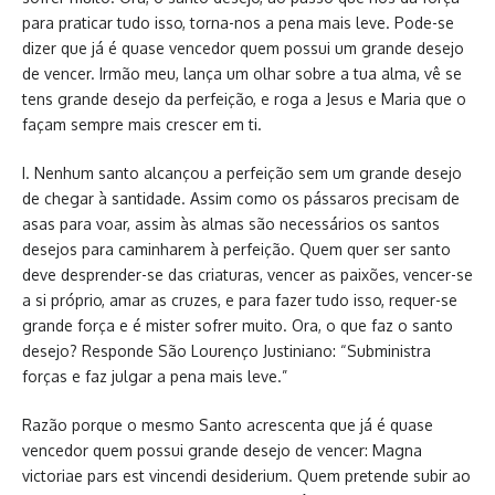
para praticar tudo isso, torna-nos a pena mais leve. Pode-se
dizer que já é quase vencedor quem possui um grande desejo
de vencer. Irmão meu, lança um olhar sobre a tua alma, vê se
tens grande desejo da perfeição, e roga a Jesus e Maria que o
façam sempre mais crescer em ti.
I. Nenhum santo alcançou a perfeição sem um grande desejo
de chegar à santidade. Assim como os pássaros precisam de
asas para voar, assim às almas são necessários os santos
desejos para caminharem à perfeição. Quem quer ser santo
deve desprender-se das criaturas, vencer as paixões, vencer-se
a si próprio, amar as cruzes, e para fazer tudo isso, requer-se
grande força e é mister sofrer muito. Ora, o que faz o santo
desejo? Responde São Lourenço Justiniano: “Subministra
forças e faz julgar a pena mais leve.”
Razão porque o mesmo Santo acrescenta que já é quase
vencedor quem possui grande desejo de vencer: Magna
victoriae pars est vincendi desiderium. Quem pretende subir ao