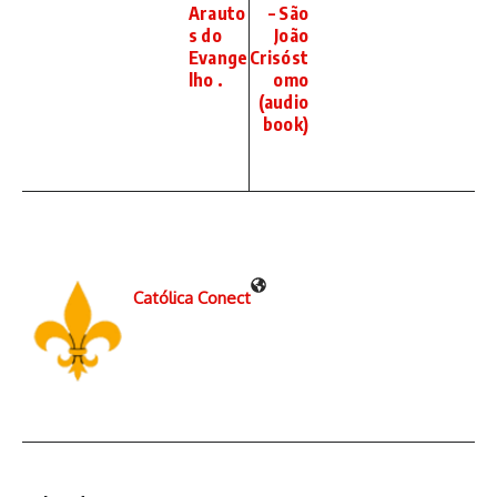
Arauto
– São
s do
João
Evange
Crisóst
lho .
omo
(audio
book)
Católica Conect