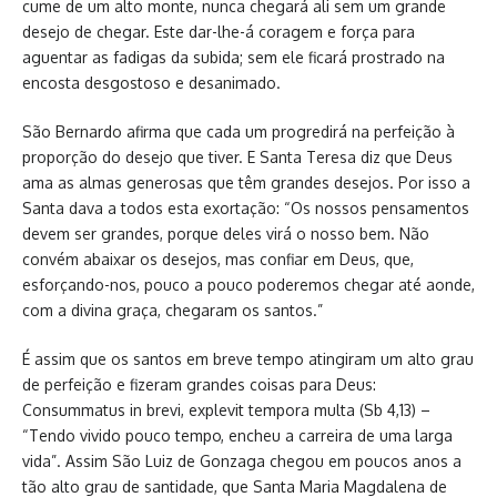
cume de um alto monte, nunca chegará ali sem um grande
desejo de chegar. Este dar-lhe-á coragem e força para
aguentar as fadigas da subida; sem ele ficará prostrado na
encosta desgostoso e desanimado.
São Bernardo afirma que cada um progredirá na perfeição à
proporção do desejo que tiver. E Santa Teresa diz que Deus
ama as almas generosas que têm grandes desejos. Por isso a
Santa dava a todos esta exortação: “Os nossos pensamentos
devem ser grandes, porque deles virá o nosso bem. Não
convém abaixar os desejos, mas confiar em Deus, que,
esforçando-nos, pouco a pouco poderemos chegar até aonde,
com a divina graça, chegaram os santos.”
É assim que os santos em breve tempo atingiram um alto grau
de perfeição e fizeram grandes coisas para Deus:
Consummatus in brevi, explevit tempora multa (Sb 4,13) –
“Tendo vivido pouco tempo, encheu a carreira de uma larga
vida”. Assim São Luiz de Gonzaga chegou em poucos anos a
tão alto grau de santidade, que Santa Maria Magdalena de