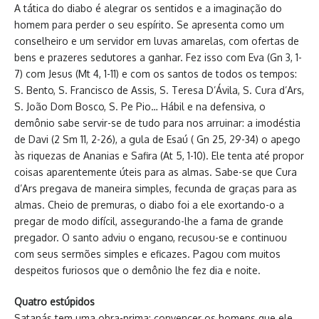
A tática do diabo é alegrar os sentidos e a imaginação do
homem para perder o seu espírito. Se apresenta como um
conselheiro e um servidor em luvas amarelas, com ofertas de
bens e prazeres sedutores a ganhar. Fez isso com Eva (Gn 3, 1-
7) com Jesus (Mt 4, 1-11) e com os santos de todos os tempos:
S. Bento, S. Francisco de Assis, S. Teresa D’Ávila, S. Cura d’Ars,
S. João Dom Bosco, S. Pe Pio… Hábil e na defensiva, o
demônio sabe servir-se de tudo para nos arruinar: a imodéstia
de Davi (2 Sm 11, 2-26), a gula de Esaú ( Gn 25, 29-34) o apego
às riquezas de Ananias e Safira (At 5, 1-10). Ele tenta até propor
coisas aparentemente úteis para as almas. Sabe-se que Cura
d’Ars pregava de maneira simples, fecunda de graças para as
almas. Cheio de premuras, o diabo foi a ele exortando-o a
pregar de modo difícil, assegurando-lhe a fama de grande
pregador. O santo adviu o engano, recusou-se e continuou
com seus sermões simples e eficazes. Pagou com muitos
despeitos furiosos que o demônio lhe fez dia e noite.
Quatro estúpidos
Satanás tem uma obra-prima: convencer os homens que ele