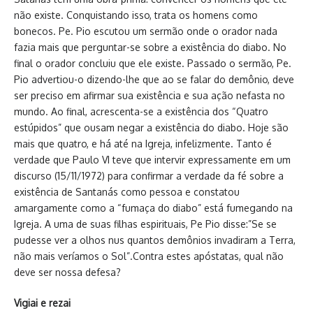
não existe. Conquistando isso, trata os homens como
bonecos. Pe. Pio escutou um sermão onde o orador nada
fazia mais que perguntar-se sobre a existência do diabo. No
final o orador concluiu que ele existe. Passado o sermão, Pe.
Pio advertiou-o dizendo-lhe que ao se falar do demônio, deve
ser preciso em afirmar sua existência e sua ação nefasta no
mundo. Ao final, acrescenta-se a existência dos “Quatro
estúpidos” que ousam negar a existência do diabo. Hoje são
mais que quatro, e há até na Igreja, infelizmente. Tanto é
verdade que Paulo VI teve que intervir expressamente em um
discurso (15/11/1972) para confirmar a verdade da fé sobre a
existência de Santanás como pessoa e constatou
amargamente como a “fumaça do diabo” está fumegando na
Igreja. A uma de suas filhas espirituais, Pe Pio disse:”Se se
pudesse ver a olhos nus quantos demônios invadiram a Terra,
não mais veríamos o Sol”.Contra estes apóstatas, qual não
deve ser nossa defesa?
Vigiai e rezai