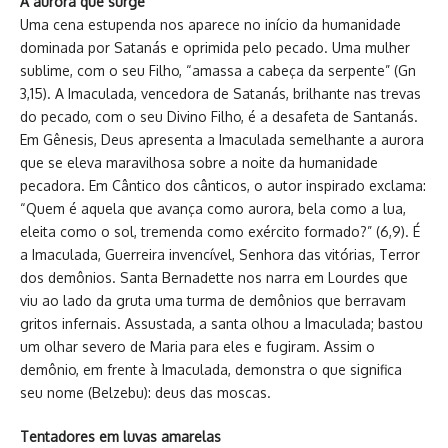
A aurora que surge
Uma cena estupenda nos aparece no início da humanidade
dominada por Satanás e oprimida pelo pecado. Uma mulher
sublime, com o seu Filho, “amassa a cabeça da serpente” (Gn
3,15). A Imaculada, vencedora de Satanás, brilhante nas trevas
do pecado, com o seu Divino Filho, é a desafeta de Santanás.
Em Gênesis, Deus apresenta a Imaculada semelhante a aurora
que se eleva maravilhosa sobre a noite da humanidade
pecadora. Em Cântico dos cânticos, o autor inspirado exclama:
“Quem é aquela que avança como aurora, bela como a lua,
eleita como o sol, tremenda como exército formado?” (6,9). É
a Imaculada, Guerreira invencível, Senhora das vitórias, Terror
dos demônios. Santa Bernadette nos narra em Lourdes que
viu ao lado da gruta uma turma de demônios que berravam
gritos infernais. Assustada, a santa olhou a Imaculada; bastou
um olhar severo de Maria para eles e fugiram. Assim o
demônio, em frente à Imaculada, demonstra o que significa
seu nome (Belzebu): deus das moscas.
Tentadores em luvas amarelas