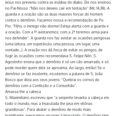
Jesus nos preveniu contra as insídias do diabo. Ele nos ensinou
no Pai-Nosso :”Não nos deixeis cair em tentação” (Mc 14,38). A
guarda e a oração são as duas maiores forças do homem
contra o demônio. Façamos nossa a recomendação de Pe.
Pio: “Filho, o inimigo não dorme! Esteja alerta com a guarda e
a oração. Com a 1ª avistaremos; com a 2ª teremos arma para
nos defender”. A guarda nos faz avistar as ocasiões perigosas
(uma leitura, um espetáculo, uma pessoa, um lugar, uma
vontade…). A oração nos dá força de evitar os perigos, de
fugir às ocasiões como recomendava S. Felipe Néri. S.
Agostinho ensina que o demônio é só um cão amarrado, e só
pode morder quem dele se aproxima. Ao largo, então! Se o
demônio se faz insolente, escutemos a palavra de S. João
Bosco que dizia aos seus jovens: “Quebrai os cornos do
demônio com a Confissão e a Comunhão”.
Amassa-lhe a cabeça
S. Maximiliano escreveu que “a serpente levanta a cabeça em
todo o mundo, mas a Imaculada lhe pisa em vitórias
grandiosas”. Para abater o demônio de modo mais
humilhante, precisamos recorrer à Imaculada. O demônio tem