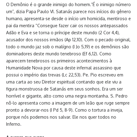
O Demônio é o grande inimigo do homem.”É o inimigo número
um”, dizia Papa Paulo VI. Satanás parece nos inícios do gênero
humano, apresenta-se desde o início um homicida, mentiroso e
pai da mentira “Consegue fazer cair os nossos antepassados
Adão e Eva e se torna o príncipe deste mundo (2 Cor 4,4),
acusador dos nossos irmãos (Ap 12,10). Com o pecado original,
todo o mundo jaz sob o malígno (I Jo 5,19) e os demônios são
dominadores deste mundo tenebroso (Ef 6,12). Como
aparecem tenebrosos os primeiros acontecimentos à
Humanidade Nova por causa deste infernal assassino que
possui o império das trevas (Lc 22,53). Pe. Pio escreveu em
uma carta ao seu Diretor espiritual contando que ele viu a
figura monstruosa de Satanás em seus sonhos. Era um ser
horrível e gigante, alto como uma negra montanha. S. Pedro
nô-lo apresenta como a imagem de um leão que ruge sempre
pronto a devorar-nos (I Pd 5, 8-9). Como o tortura a inveja,
porque nós podemos nos salvar. Ele nos quer todos no
Inferno.