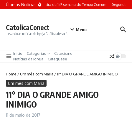
Ir para o conteúdo
Últimas Notícias
Terça-feira da 13ª semana do Tempo Comum
Segunda-fei
CatolicaConect
Menu
Levando as noticias da Igreja Católica ate você.
Inicio
Categorias
Catecismo
Notícias da Igreja
Catequese
Home
/
Um mês com Maria
/
11° DIA O GRANDE AMIGO INIMIGO
Um mês com Maria
11° DIA O GRANDE AMIGO
INIMIGO
11 de maio de 2017