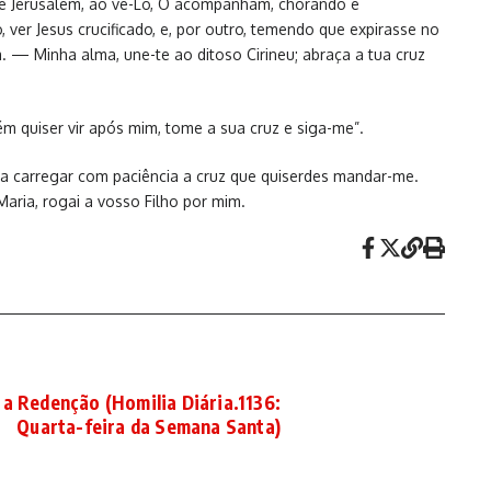
de Jerusalém, ao vê-Lo, O acompanham, chorando e
ver Jesus crucificado, e, por outro, temendo que expirasse no
 — Minha alma, une-te ao ditoso Cirineu; abraça a tua cruz
ém quiser vir após mim, tome a sua cruz e siga-me”.
ra carregar com paciência a cruz que quiserdes mandar-me.
aria, rogai a vosso Filho por mim.
 a Redenção (Homilia Diária.1136:
Quarta-feira da Semana Santa)