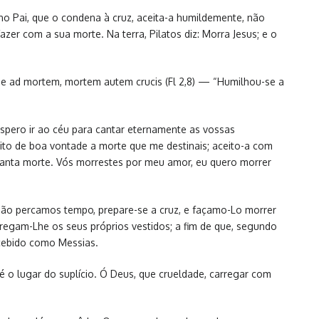
o Pai, que o condena à cruz, aceita-a humildemente, não
zer com a sua morte. Na terra, Pilatos diz: Morra Jesus; e o
que ad mortem, mortem autem crucis (Fl 2,8) — “Humilhou-se a
espero ir ao céu para cantar eternamente as vossas
ceito de boa vontade a morte que me destinais; aceito-a com
anta morte. Vós morrestes por meu amor, eu quero morrer
 não percamos tempo, prepare-se a cruz, e façamo-Lo morrer
egam-Lhe os seus próprios vestidos; a fim de que, segundo
cebido como Messias.
o lugar do suplício. Ó Deus, que crueldade, carregar com