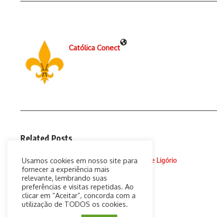
Católica Conect
Related Posts
148. I. Meditações de Santo Afonso Maria de Ligório
Usamos cookies em nosso site para
(AUDIOBOOK ...
fornecer a experiência mais
relevante, lembrando suas
17 de abril de 2019
preferências e visitas repetidas. Ao
clicar em “Aceitar”, concorda com a
utilização de TODOS os cookies.