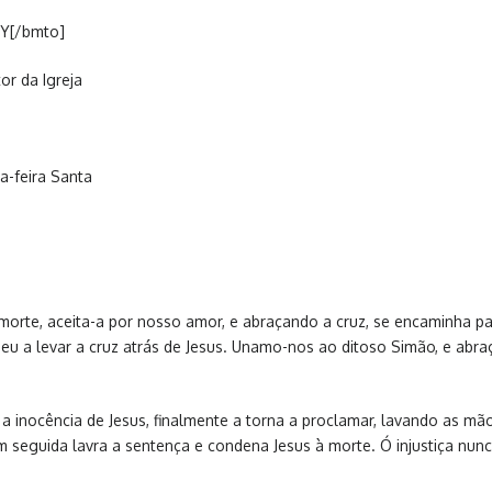
Y[/bmto]
r da Igreja
a-feira Santa
 morte, aceita-a por nosso amor, e abraçando a cruz, se encaminha 
ineu a levar a cruz atrás de Jesus. Unamo-nos ao ditoso Simão, e ab
 a inocência de Jesus, finalmente a torna a proclamar, lavando as m
 Em seguida lavra a sentença e condena Jesus à morte. Ó injustiça n