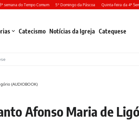
3ª semana do Tempo Comum
5º Domingo da Páscoa
Quinta-feira da 4ª Se
rias
Catecismo
Notícias da Igreja
Catequese
ese
 Ligório (AUDIOBOOK)
 Santo Afonso Maria de Li