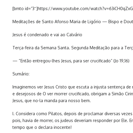
[bmto id=”3″]https://www.youtube.com/watch?v=63iCH0qZxG
Meditações de Santo Afonso Maria de Ligório — Bispo e Douto
Jesus é condenado e vai ao Calvário
Terça-feira da Semana Santa. Segunda Meditação para a Terç
— “Então entregou-lhes Jesus, para ser crucificado” (Jo 19,16)
Sumário:
Imaginemos ver Jesus Cristo que escuta a injusta sentença de
e desejosos de O ver morrer crucificado, obrigam a Simão Cir
Jesus, que no-la manda para nosso bem.
I. Considera como Pilatos, depois de proclamar diversas vezes
pois, havia de morrer, os judeus deveriam responder por Ele.
tempo que o declara inocente!