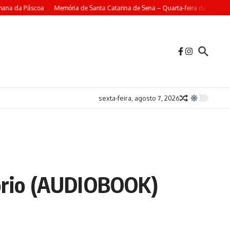
mana da Páscoa
Memória de Santa Catarina de Sena – Quarta-feira da 4ª Sema
sexta-feira, agosto 7, 2026
gório (AUDIOBOOK)