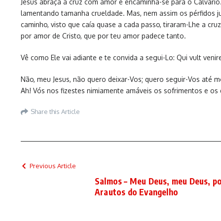
Jesus abraça a cruz com amor e encaminha-se para o Calvário
lamentando tamanha crueldade. Mas, nem assim os pérfidos jud
caminho, visto que caía quase a cada passo, tiraram-Lhe a cr
por amor de Cristo, que por teu amor padece tanto.
Vê como Ele vai adiante e te convida a segui-Lo: Qui vult ven
Não, meu Jesus, não quero deixar-Vos; quero seguir-Vos até 
Ah! Vós nos fizestes nimiamente amáveis os sofrimentos e os
Share this Article
Previous Article
Salmos – Meu Deus, meu Deus, po
Arautos do Evangelho