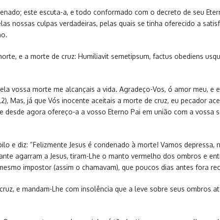
enado; este escuta-a, e todo conformado com o decreto de seu Etern
s nossas culpas verdadeiras, pelas quais se tinha oferecido a satisfa
ho.
morte, e a morte de cruz: Humiliavit semetipsum, factus obediens us
pela vossa morte me alcançais a vida. Agradeço-Vos, ó amor meu, e 
,2), Mas, já que Vós inocente aceitais a morte de cruz, eu pecador a
e desde agora ofereço-a a vosso Eterno Pai em união com a vossa s
úbilo e diz: “Felizmente Jesus é condenado à morte! Vamos depressa,
nte agarram a Jesus, tiram-Lhe o manto vermelho dos ombros e entr
 mesmo impostor (assim o chamavam), que poucos dias antes fora re
uz, e mandam-Lhe com insolência que a leve sobre seus ombros até 