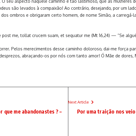
. O seu aspecto naquele caminho é tão lastimoso, que as mulheres 
eus são levados à compaixão! Ao contrário, desejando, por um lado, 
uz dos ombros e obrigaram certo homem, de nome Simão, a carregá-la.
ire post me, tollat crucem suam, et sequatur me (Mt 16,24) — “Se algu
morrer. Pelos merecimentos desse caminho doloroso, dai-me força pa
 desprezos, abraçando-os por nós com tanto amor! Ó Mãe de dores, M
Next Article
r que me abandonastes ? –
Por uma traição nos veio