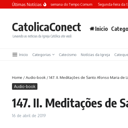
Ir para o conteúdo
Últimas Notícias
Terça-feira da 13ª semana do Tempo Comum
Segunda-feira da 1
CatolicaConect
Inicio
Catego
Levando as noticias da Igreja Católica ate você.
Inicio
Categorias
Catecismo
Notícias da Igreja
Catequ
Home
/
Audio-book
/
147. II. Meditações de Santo Afonso Maria de
Audio-book
147. II. Meditações de
16 de abril de 2019