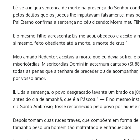
Lê-se a iníqua sentença de morte na presença do Senhor cond
pelos delitos que os judeus lhe imputavam falsamente, mas pela
Pai Eterno confirma a sentença no céu dizendo: Morra meu Fil
E o mesmo Filho acrescenta: Eis-me aqui, obedeço e aceito a 
si mesmo, feito obediente até a morte, e morte de cruz.”
Meu amado Redentor, aceitais a morte que eu devia sofrer, e 
misericórdias: Misericordias Domini in aeternum cantabo (Sl 88
todas as penas que a tenham de preceder ou de acompanhar, 
por vosso amor.
II. Lida a sentença, o povo desgraçado levanta um brado de j
antes do dia de amanhã, que é a Páscoa.” — E no mesmo insta
diz Santo Ambrósio, fosse reconhecido pelo povo por aquele
Depois tomam duas rudes traves, que compõem em forma de cr
tamanho peso um homem tão maltratado e enfraquecido!