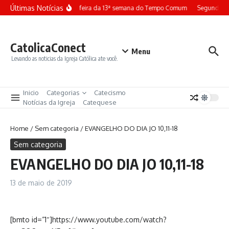
Ir para o conteúdo
Últimas Notícias
Terça-feira da 13ª semana do Tempo Comum
Segunda-fe
CatolicaConect
Menu
Levando as noticias da Igreja Católica ate você.
Inicio
Categorias
Catecismo
Notícias da Igreja
Catequese
Home
/
Sem categoria
/
EVANGELHO DO DIA JO 10,11-18
Sem categoria
EVANGELHO DO DIA JO 10,11-18
13 de maio de 2019
[bmto id=”1″]https://www.youtube.com/watch?