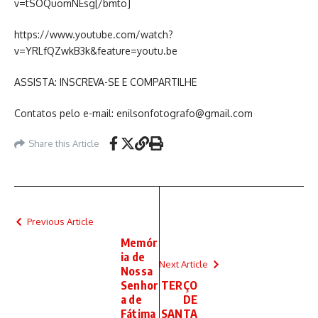
v=tSOQuomNEsg[/bmto]
https://www.youtube.com/watch?
v=YRLfQZwkB3k&feature=youtu.be
ASSISTA: INSCREVA-SE E COMPARTILHE
Contatos pelo e-mail: enilsonfotografo@gmail.com
Share this Article
Previous Article
Memór
ia de
Next Article
Nossa
Senhor
TERÇO
a de
DE
Fátima
SANTA