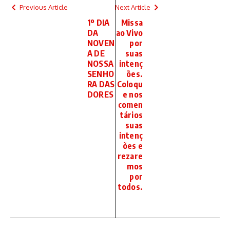
Previous Article
Next Article
1º DIA
Missa
DA
ao Vivo
NOVEN
por
A DE
suas
NOSSA
intenç
SENHO
ões.
RA DAS
Coloqu
DORES
e nos
comen
tários
suas
intenç
ões e
rezare
mos
por
todos.