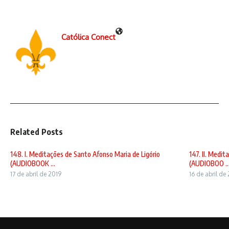
Católica Conect
Related Posts
148. I. Meditações de Santo Afonso Maria de Ligório
147. II. Medi
(AUDIOBOOK ...
(AUDIOBOO ..
17 de abril de 2019
16 de abril de