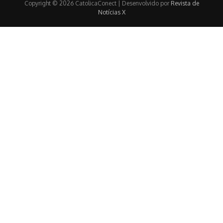
Copyright © 2026 CatolicaConect | Desenvolvido por
Revista de
Notícias X