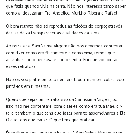
que fazia quando vivia na terra. Não nos interessa tanto saber
como a idealizaram Frei Angélico, Murilho, Ribera e Rafael.
O bom retrato não só reproduz as feições do corpo; através
destas deixa transparecer as qualidades da alma.
Ao retratar a Santíssima Virgem não nos devemos contentar
com dizer como era fisicamente e como vivia, temos que
adivinhar como pensava e como sentia. Em que vou pintar
esses retratos?
Não os vou pintar em tela nem em tábua, nem em cobre, vou
pintá-los em ti mesma.
Quero que sejas um retrato vivo da Santíssima Virgem; por
isso não me contentarei com dizer-te como era tua Mãe, dir-
te-ei também o que tens que fazer para te assemelhares a Ela.
O que tens que evitar. O que tens que praticar.
És mulher e apaixona-te a beleza. A Santíssima Virgem é um