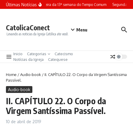
Ir para o conteúdo
Últimas Notícias
Terça-feira da 13ª semana do Tempo Comum
Segunda-fei
CatolicaConect
Menu
Levando as noticias da Igreja Católica ate você.
Inicio
Categorias
Catecismo
Notícias da Igreja
Catequese
Home
/
Audio-book
/
II. CAPÍTULO 22. O Corpo da Virgem Santíssima
Passível.
Audio-book
II. CAPÍTULO 22. O Corpo da
Virgem Santíssima Passível.
10 de abril de 2019