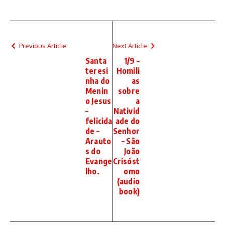
Previous Article
Next Article
Santa
1/9 –
teresi
Homili
nha do
as
Menin
sobre
o Jesus
a
–
Nativid
felicida
ade do
de –
Senhor
Arauto
– São
s do
João
Evange
Crisóst
lho.
omo
(audio
book)