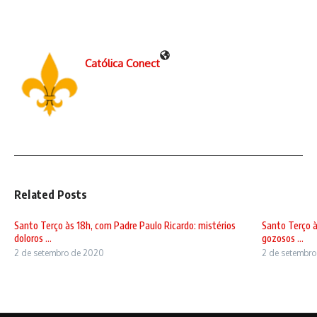
Católica Conect
Related Posts
Santo Terço às 18h, com Padre Paulo Ricardo: mistérios
Santo Terço à
doloros ...
gozosos ...
2 de setembro de 2020
2 de setembr