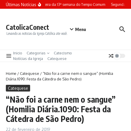
Ir para o conteúdo
Últimas Notícias
Terça-feira da 13ª semana do Tempo Comum
Segunda-fei
CatolicaConect
Menu
Levando as noticias da Igreja Católica ate você.
Inicio
Categorias
Catecismo
Notícias da Igreja
Catequese
Home
/
Catequese
/
“Não foi a carne nem o sangue” (Homilia
Diária.1090: Festa da Cátedra de São Pedro)
Catequese
“Não foi a carne nem o sangue”
(Homilia Diária.1090: Festa da
Cátedra de São Pedro)
22 de fevereiro de 2019