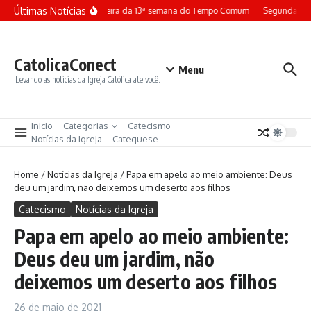
Ir para o conteúdo
Últimas Notícias
Terça-feira da 13ª semana do Tempo Comum
Segunda-fei
CatolicaConect
Menu
Levando as noticias da Igreja Católica ate você.
Inicio
Categorias
Catecismo
Notícias da Igreja
Catequese
Home
/
Notícias da Igreja
/
Papa em apelo ao meio ambiente: Deus
deu um jardim, não deixemos um deserto aos filhos
Catecismo
Notícias da Igreja
Papa em apelo ao meio ambiente:
Deus deu um jardim, não
deixemos um deserto aos filhos
26 de maio de 2021