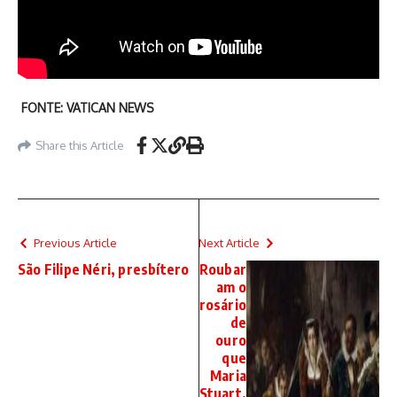
FONTE: VATICAN NEWS
Share this Article
Previous Article
Next Article
São Filipe Néri, presbítero
Roubar
am o
rosário
de
ouro
que
Maria
Stuart,