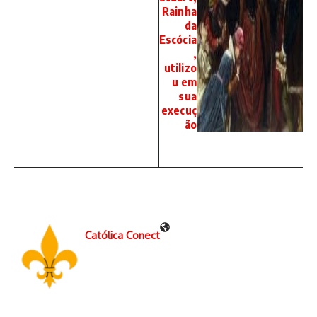
Rainha
da
Escócia
,
utilizo
u em
sua
execuç
ão
Católica Conect