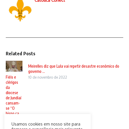
Católica Conect
Related Posts
Meirelles diz que Lula vai repetir desastre econômico do
governo ...
Fiéis e
10 de novembro de 2022
clérigos
da
diocese
de Jundiaí
cansam-
se “O
bispo ca ...
20 de
Usamos cookies em nosso site para
setembro