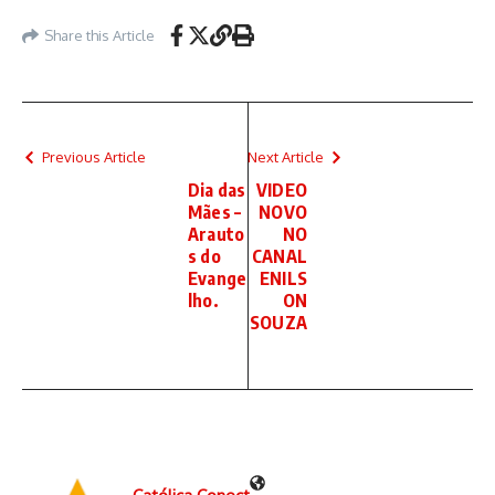
Share this Article
Previous Article
Next Article
Dia das
VIDEO
Mães –
NOVO
Arauto
NO
s do
CANAL
Evange
ENILS
lho.
ON
SOUZA