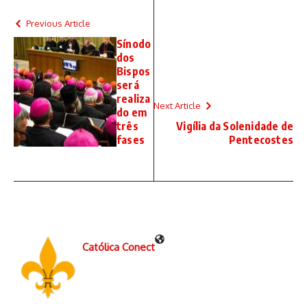
Previous Article
Sínodo
dos
Bispos
será
realiza
Next Article
do em
três
Vigília da Solenidade de
fases
Pentecostes
Católica Conect