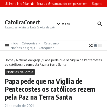
Ir para o conteúdo
Últimas Notícias
Terça-feira da 13ª semana do Tempo Comum
Segunda-fe
CatolicaConect
Menu
Levando as noticias da Igreja Católica ate você.
Inicio
Categorias
Catecismo
Notícias da Igreja
Catequese
Home
/
Notícias da Igreja
/
Papa pede que na Vigília de Pentecostes
os católicos rezem pela Paz na Terra Santa
Notícias da Igreja
Papa pede que na Vigília de
Pentecostes os católicos rezem
pela Paz na Terra Santa
21 de maio de 2021