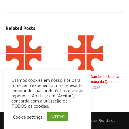
Related Posts
Domingo de Ramos
Solenidade de São José – Quinta-
Usamos cookies em nosso site para
feira da 4ª Semana da Quares ...
29 de março de 2026
fornecer a experiência mais relevante,
19 de março de 2026
lembrando suas preferências e visitas
repetidas. Ao clicar em “Aceitar”,
concorda com a utilização de
TODOS os cookies.
Cookie settings
ACEITAR
Copyright © 2026 CatolicaConect | Desenvolvido por
Revista de
Notícias X